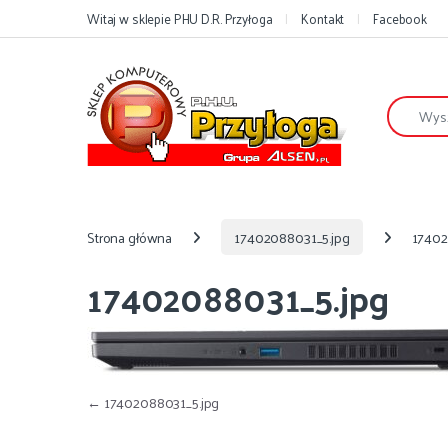
Przejdź do nawigacji
Przejdź do treści
Witaj w sklepie PHU D.R. Przyłoga
Kontakt
Facebook
Szukaj:
Strona główna
17402088031_5.jpg
17402
17402088031_5.jpg
Nawigacja wpisu
←
17402088031_5.jpg