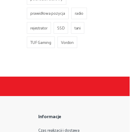
prawidłowa pozycja
radio
rejestrator
SSD
tani
TUF Gaming
Vordon
Informacje
Czas realizacji i dostawa