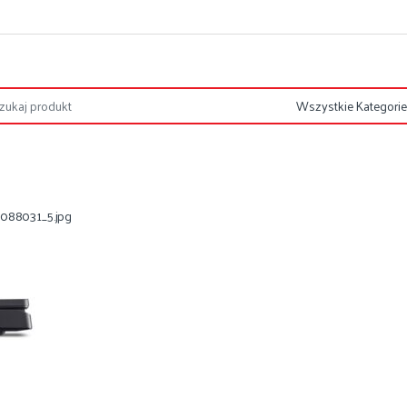
088031_5.jpg