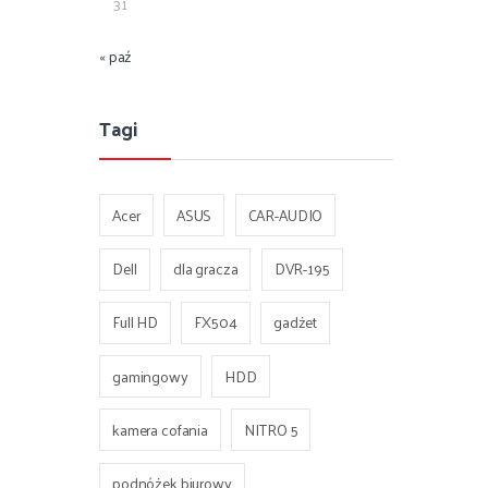
31
« paź
Tagi
Acer
ASUS
CAR-AUDIO
Dell
dla gracza
DVR-195
Full HD
FX504
gadżet
gamingowy
HDD
kamera cofania
NITRO 5
podnóżek biurowy