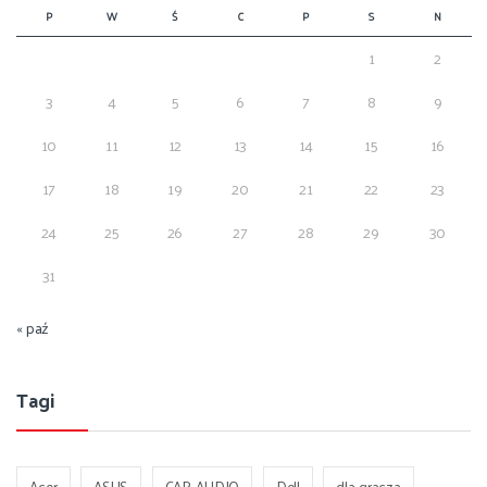
P
W
Ś
C
P
S
N
1
2
3
4
5
6
7
8
9
10
11
12
13
14
15
16
17
18
19
20
21
22
23
24
25
26
27
28
29
30
31
« paź
Tagi
Acer
ASUS
CAR-AUDIO
Dell
dla gracza