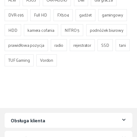
DVR-195
Full HD
FX504
gadżet
gamingowy
HDD
kamera cofania
NITRO 5
podnóżek biurowy
prawidłowa pozycja
radio
rejestrator
SSD
tani
TUF Gaming
Vordon
Obsługa klienta