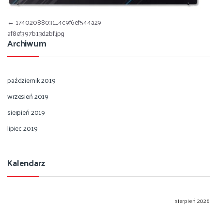
Nawigacja wpisu
←
17402088031_4c9f6ef544a29
af8ef397b13d2bf.jpg
Archiwum
październik 2019
wrzesień 2019
sierpień 2019
lipiec 2019
Kalendarz
sierpień 2026