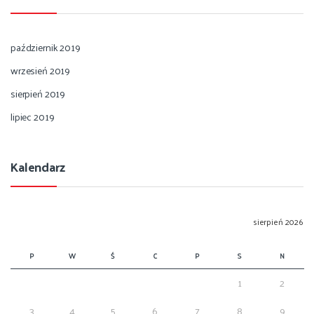
październik 2019
wrzesień 2019
sierpień 2019
lipiec 2019
Kalendarz
sierpień 2026
P
W
Ś
C
P
S
N
1
2
3
4
5
6
7
8
9