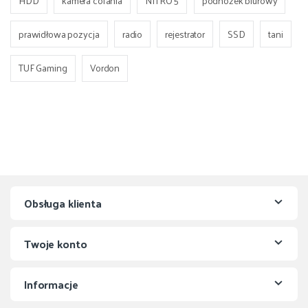
HDD
kamera cofania
NITRO 5
podnóżek biurowy
prawidłowa pozycja
radio
rejestrator
SSD
tani
TUF Gaming
Vordon
Obsługa klienta
Twoje konto
Informacje