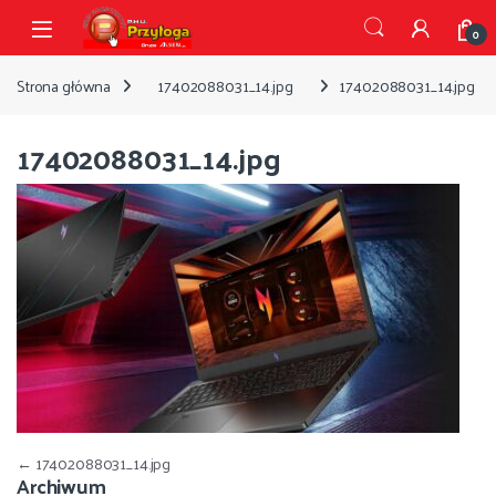
Przejdź do nawigacji
Przejdź do treści
Open
0
Strona główna
17402088031_14.jpg
17402088031_14.jpg
17402088031_14.jpg
Nawigacja wpisu
←
17402088031_14.jpg
Archiwum