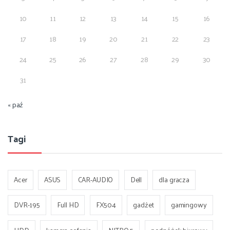
10
11
12
13
14
15
16
17
18
19
20
21
22
23
24
25
26
27
28
29
30
31
« paź
Tagi
Acer
ASUS
CAR-AUDIO
Dell
dla gracza
DVR-195
Full HD
FX504
gadżet
gamingowy