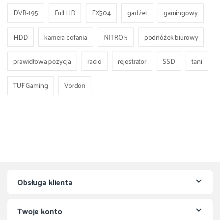
DVR-195
Full HD
FX504
gadżet
gamingowy
HDD
kamera cofania
NITRO 5
podnóżek biurowy
prawidłowa pozycja
radio
rejestrator
SSD
tani
TUF Gaming
Vordon
Obsługa klienta
Twoje konto