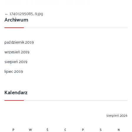
Nawigacja wpisu
←
17401295085_9.jpg
Archiwum
październik 2019
wrzesień 2019
sierpień 2019
lipiec 2019
Kalendarz
sierpień 2026
P
W
Ś
C
P
S
N