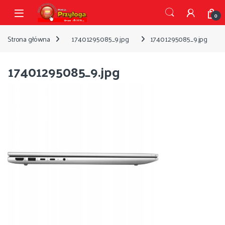
Przejdź do nawigacji
Przejdź do treści
Open
0
Strona główna
17401295085_9.jpg
17401295085_9.jpg
17401295085_9.jpg