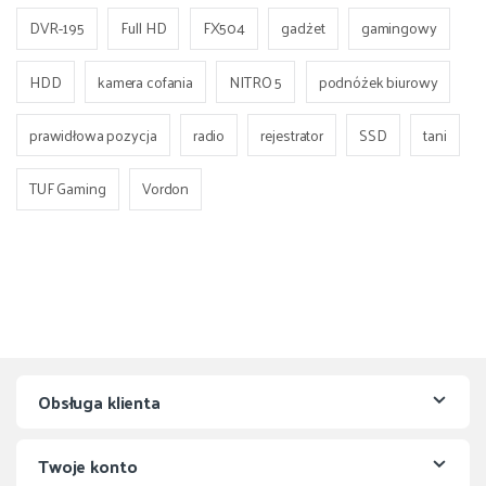
DVR-195
Full HD
FX504
gadżet
gamingowy
HDD
kamera cofania
NITRO 5
podnóżek biurowy
prawidłowa pozycja
radio
rejestrator
SSD
tani
TUF Gaming
Vordon
Obsługa klienta
Twoje konto