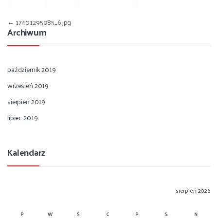
Nawigacja wpisu
←
17401295085_6.jpg
Archiwum
październik 2019
wrzesień 2019
sierpień 2019
lipiec 2019
Kalendarz
sierpień 2026
P
W
Ś
C
P
S
N