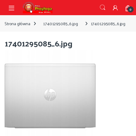
Przejdź do nawigacji
Przejdź do treści
Open
0
Strona główna
17401295085_6.jpg
17401295085_6.jpg
17401295085_6.jpg