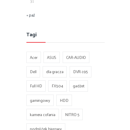
31
« paź
Tagi
Acer
ASUS
CAR-AUDIO
Dell
dla gracza
DVR-195
Full HD
FX504
gadżet
gamingowy
HDD
kamera cofania
NITRO 5
podnóżek biurowy