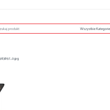
983897_0.jpg