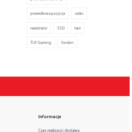
prawidłowa pozycja
radio
rejestrator
SSD
tani
TUF Gaming
Vordon
Informacje
Czas realizacji i dostawa