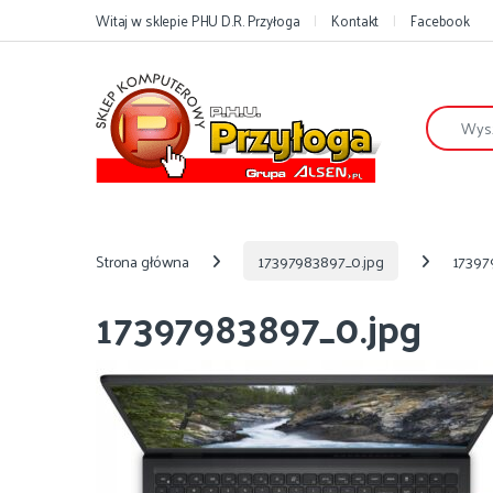
Przejdź do nawigacji
Przejdź do treści
Witaj w sklepie PHU D.R. Przyłoga
Kontakt
Facebook
Szukaj:
Strona główna
17397983897_0.jpg
17397
17397983897_0.jpg