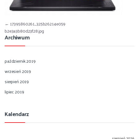
Nawigacja wpisu
←
17395860261_325b26214e059
b2e3a3b80d23f28.jpg
Archiwum
październik 2019
wrzesień 2019
sierpień 2019
lipiec 2019
Kalendarz
sierpień 2026