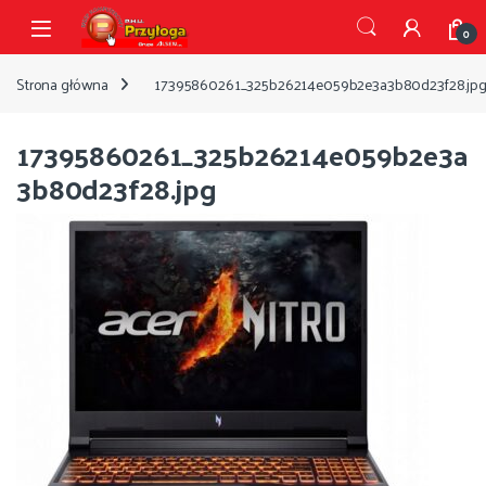
Przejdź do nawigacji
Przejdź do treści
Open
0
Strona główna
17395860261_325b26214e059b2e3a3b80d23f28.jp
17395860261_325b26214e059b2e3a
3b80d23f28.jpg