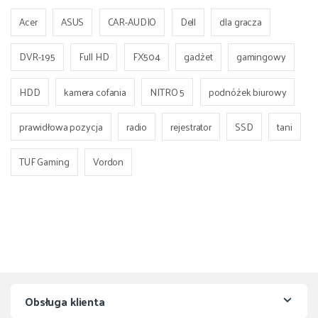
Acer
ASUS
CAR-AUDIO
Dell
dla gracza
DVR-195
Full HD
FX504
gadżet
gamingowy
HDD
kamera cofania
NITRO 5
podnóżek biurowy
prawidłowa pozycja
radio
rejestrator
SSD
tani
TUF Gaming
Vordon
Obsługa klienta