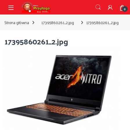
Przejdź do nawigacji
Przejdź do treści
Open
0
Strona główna
17395860261_2.jpg
17395860261_2.jpg
17395860261_2.jpg