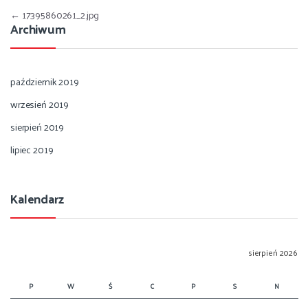
Nawigacja wpisu
←
17395860261_2.jpg
Archiwum
październik 2019
wrzesień 2019
sierpień 2019
lipiec 2019
Kalendarz
sierpień 2026
P
W
Ś
C
P
S
N