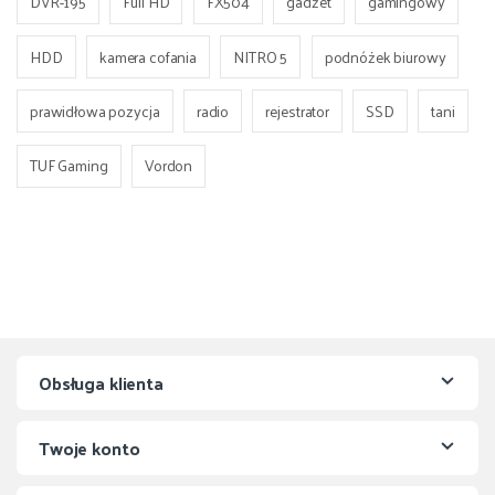
DVR-195
Full HD
FX504
gadżet
gamingowy
HDD
kamera cofania
NITRO 5
podnóżek biurowy
prawidłowa pozycja
radio
rejestrator
SSD
tani
TUF Gaming
Vordon
Obsługa klienta
Twoje konto