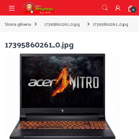
Przejdź do nawigacji
Przejdź do treści
Open
0
Strona główna
17395860261_0.jpg
17395860261_0.jpg
17395860261_0.jpg