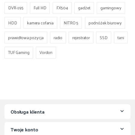
DVR-195
Full HD
FX504
gadżet
gamingowy
HDD
kamera cofania
NITRO 5
podnóżek biurowy
prawidłowa pozycja
radio
rejestrator
SSD
tani
TUF Gaming
Vordon
Obsługa klienta
Twoje konto