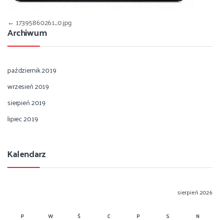
Nawigacja wpisu
←
17395860261_0.jpg
Archiwum
październik 2019
wrzesień 2019
sierpień 2019
lipiec 2019
Kalendarz
sierpień 2026
P
W
Ś
C
P
S
N