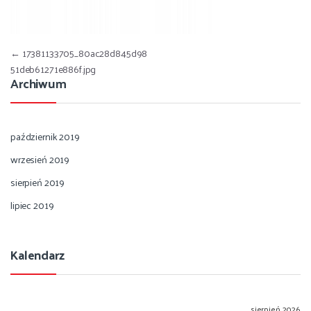
Nawigacja wpisu
←
17381133705_80ac28d845d98
51deb61271e886f.jpg
Archiwum
październik 2019
wrzesień 2019
sierpień 2019
lipiec 2019
Kalendarz
sierpień 2026