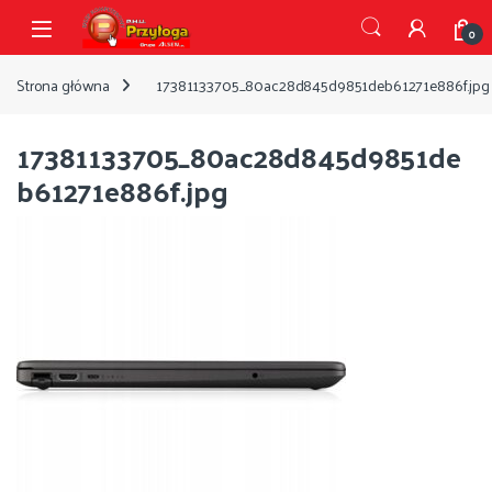
Przejdź do nawigacji
Przejdź do treści
Open
0
Strona główna
17381133705_80ac28d845d9851deb61271e886f.jpg
17381133705_80ac28d845d9851de
b61271e886f.jpg