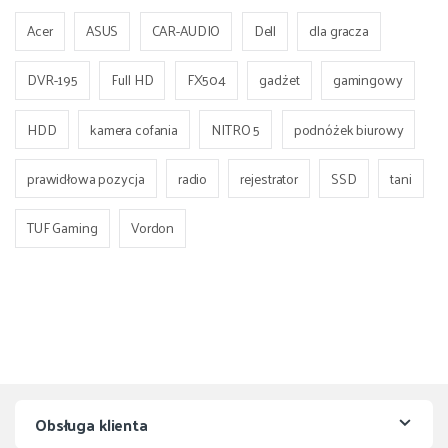
Acer
ASUS
CAR-AUDIO
Dell
dla gracza
DVR-195
Full HD
FX504
gadżet
gamingowy
HDD
kamera cofania
NITRO 5
podnóżek biurowy
prawidłowa pozycja
radio
rejestrator
SSD
tani
TUF Gaming
Vordon
Obsługa klienta