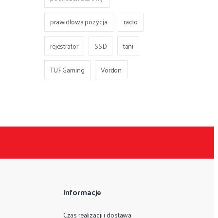
prawidłowa pozycja
radio
rejestrator
SSD
tani
TUF Gaming
Vordon
Informacje
Czas realizacji i dostawa