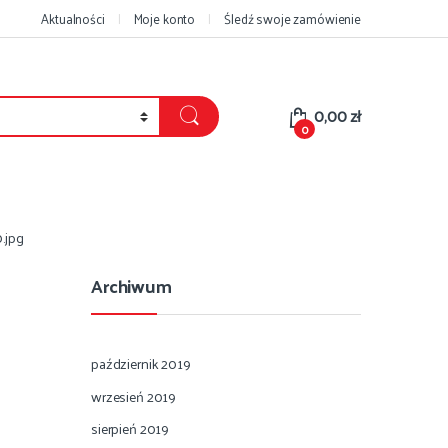
Aktualności
Moje konto
Śledź swoje zamówienie
0,00
zł
0
.jpg
Archiwum
październik 2019
wrzesień 2019
sierpień 2019