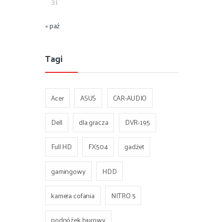
31
« paź
Tagi
Acer
ASUS
CAR-AUDIO
Dell
dla gracza
DVR-195
Full HD
FX504
gadżet
gamingowy
HDD
kamera cofania
NITRO 5
podnóżek biurowy