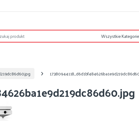
219dc86d60.jpg
17380944118_d6d1bf484626ba1e9d219dc86d60
84626ba1e9d219dc86d60.jpg