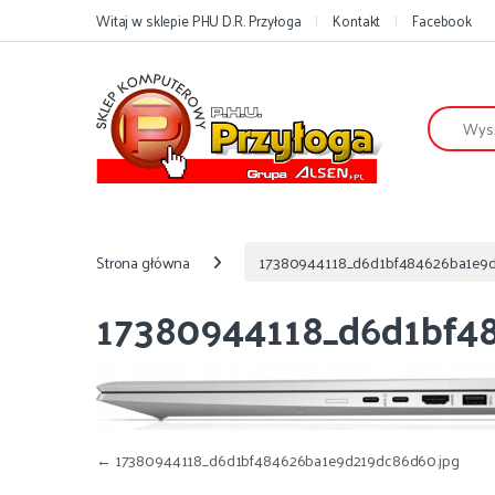
Przejdź do nawigacji
Przejdź do treści
Witaj w sklepie PHU D.R. Przyłoga
Kontakt
Facebook
Szukaj:
Strona główna
17380944118_d6d1bf484626ba1e9d
17380944118_d6d1bf4
Nawigacja wpisu
←
17380944118_d6d1bf484626ba1e9d219dc86d60.jpg