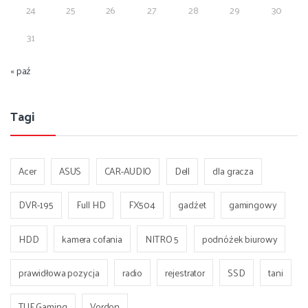
24
25
26
27
28
29
30
31
« paź
Tagi
Acer
ASUS
CAR-AUDIO
Dell
dla gracza
DVR-195
Full HD
FX504
gadżet
gamingowy
HDD
kamera cofania
NITRO 5
podnóżek biurowy
prawidłowa pozycja
radio
rejestrator
SSD
tani
TUF Gaming
Vordon