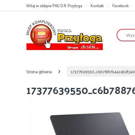
Przejdź do nawigacji
Przejdź do treści
Witaj w sklepie PHU D.R. Przyłoga
Kontakt
Facebook
Szukaj:
Strona główna
17377639550_c6b788764a2ab2f3a03
17377639550_c6b78876