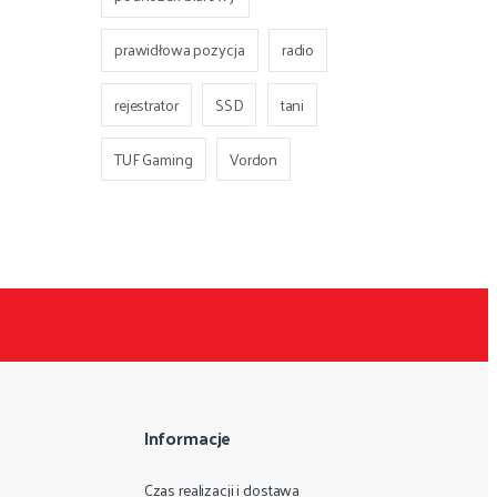
prawidłowa pozycja
radio
rejestrator
SSD
tani
TUF Gaming
Vordon
Informacje
Czas realizacji i dostawa