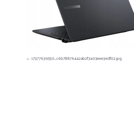
Nawigacja wpisu
←
17377639550_c6b788764a2ab2f3a03eee3edf02.jpg