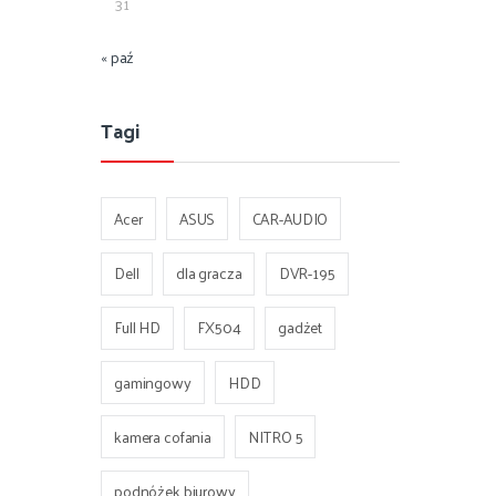
31
« paź
Tagi
Acer
ASUS
CAR-AUDIO
Dell
dla gracza
DVR-195
Full HD
FX504
gadżet
gamingowy
HDD
kamera cofania
NITRO 5
podnóżek biurowy