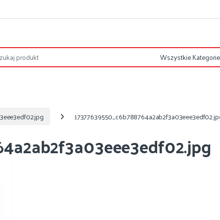
eee3edf02.jpg
17377639550_c6b788764a2ab2f3a03eee3edf02.jp
4a2ab2f3a03eee3edf02.jpg