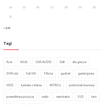
24
25
26
27
28
29
30
31
« paź
Tagi
Acer
ASUS
CAR-AUDIO
Dell
dla gracza
DVR-195
Full HD
FX504
gadżet
gamingowy
HDD
kamera cofania
NITRO 5
podnóżek biurowy
prawidłowa pozycja
radio
rejestrator
SSD
tani