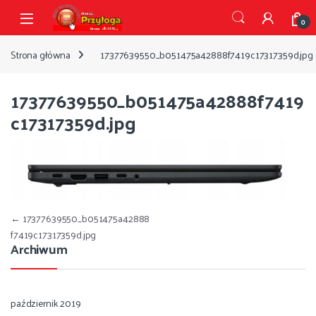
Przejdź do nawigacji
Przejdź do treści
Open
0
Strona główna
17377639550_b051475a42888f7419c17317359d.jpg
17377639550_b051475a42888f7419
c17317359d.jpg
Nawigacja wpisu
←
17377639550_b051475a42888
f7419c17317359d.jpg
Archiwum
październik 2019