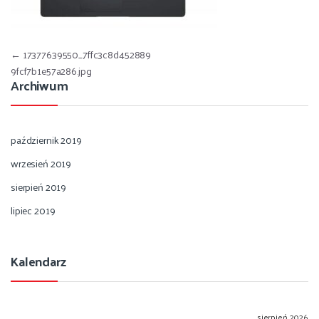
Nawigacja wpisu
←
17377639550_7ffc3c8d452889
9fcf7b1e57a286.jpg
Archiwum
październik 2019
wrzesień 2019
sierpień 2019
lipiec 2019
Kalendarz
sierpień 2026