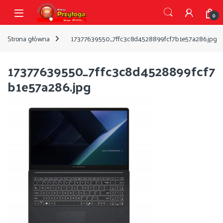
Przejdź do nawigacji
Przejdź do treści
Open
0
Strona główna
17377639550_7ffc3c8d4528899fcf7b1e57a286.jpg
17377639550_7ffc3c8d4528899fcf7
b1e57a286.jpg