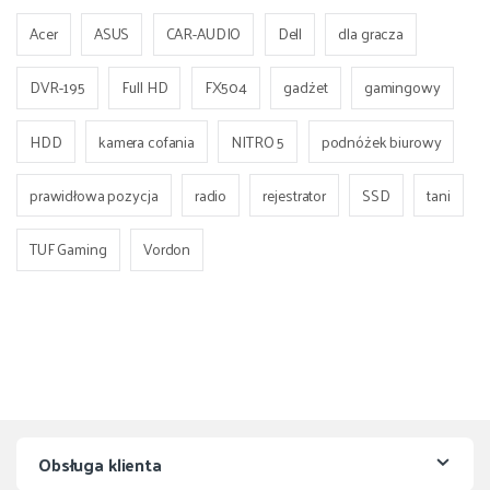
Acer
ASUS
CAR-AUDIO
Dell
dla gracza
DVR-195
Full HD
FX504
gadżet
gamingowy
HDD
kamera cofania
NITRO 5
podnóżek biurowy
prawidłowa pozycja
radio
rejestrator
SSD
tani
TUF Gaming
Vordon
Obsługa klienta