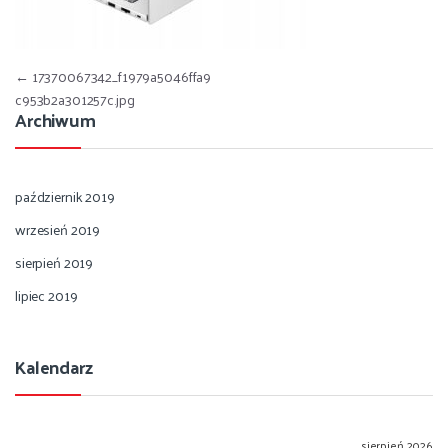
Nawigacja wpisu
←
17370067342_f1979a5046ffa9
c953b2a301257c.jpg
Archiwum
październik 2019
wrzesień 2019
sierpień 2019
lipiec 2019
Kalendarz
sierpień 2026