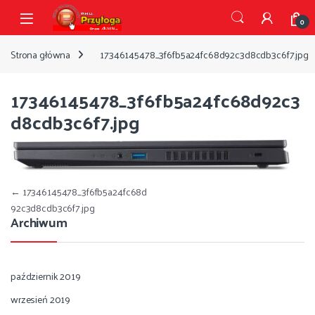
Przejdź do nawigacji
Przejdź do treści
Open
0
Strona główna
17346145478_3f6fb5a24fc68d92c3d8cdb3c6f7.jpg
17346145478_3f6fb5a24fc68d92c3
d8cdb3c6f7.jpg
Nawigacja wpisu
←
17346145478_3f6fb5a24fc68d
92c3d8cdb3c6f7.jpg
Archiwum
październik 2019
wrzesień 2019