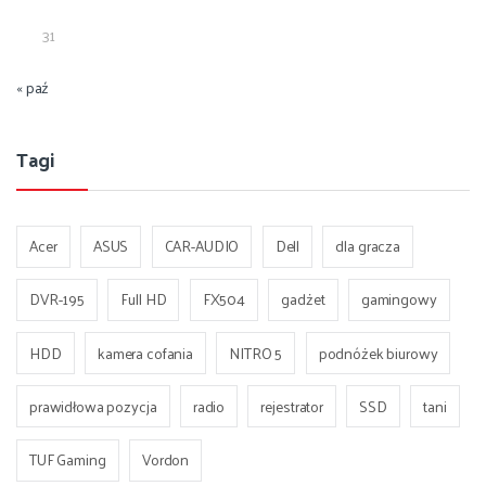
31
« paź
Tagi
Acer
ASUS
CAR-AUDIO
Dell
dla gracza
DVR-195
Full HD
FX504
gadżet
gamingowy
HDD
kamera cofania
NITRO 5
podnóżek biurowy
prawidłowa pozycja
radio
rejestrator
SSD
tani
TUF Gaming
Vordon