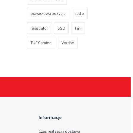
prawidłowa pozycja
radio
rejestrator
SSD
tani
TUF Gaming
Vordon
Informacje
Czas realizacji i dostawa