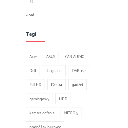
31
« paź
Tagi
Acer
ASUS
CAR-AUDIO
Dell
dla gracza
DVR-195
Full HD
FX504
gadżet
gamingowy
HDD
kamera cofania
NITRO 5
podnóżek biurowy