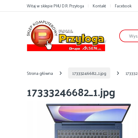
Przejdź do nawigacji
Przejdź do treści
Witaj w sklepie PHU D.R. Przyłoga
Kontakt
Facebook
Szukaj:
Strona główna
17333246682_1.jpg
173332
17333246682_1.jpg