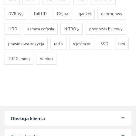
DVR-195
Full HD
FX504
gadżet
gamingowy
HDD
kamera cofania
NITRO 5
podnóżek biurowy
prawidłowa pozycja
radio
rejestrator
SSD
tani
TUF Gaming
Vordon
Obsługa klienta