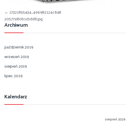
Nawigacja wpisu
←
17321855434_496982124c848
20577e80b1cbdd8.jpg
Archiwum
październik 2019
wrzesień 2019
sierpień 2019
lipiec 2019
Kalendarz
sierpień 2026