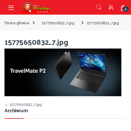
Przejdź do nawigacji
Przejdź do treści
Open
0
Strona główna
15775650832_7.jpg
15775650832_7.jpg
15775650832_7.jpg
Nawigacja wpisu
←
15775650832_7.jpg
Archiwum