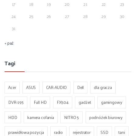
17
18
19
20
21
22
23
24
25
26
27
28
29
30
31
« paź
Tagi
Acer
ASUS
CAR-AUDIO
Dell
dla gracza
DVR-195
Full HD
FX504
gadżet
gamingowy
HDD
kamera cofania
NITRO 5
podnóżek biurowy
prawidłowa pozycja
radio
rejestrator
SSD
tani