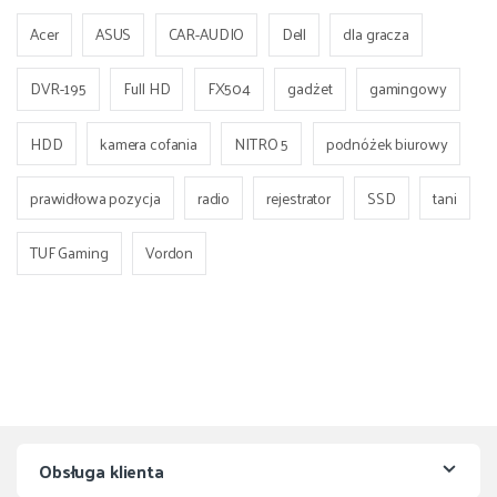
Acer
ASUS
CAR-AUDIO
Dell
dla gracza
DVR-195
Full HD
FX504
gadżet
gamingowy
HDD
kamera cofania
NITRO 5
podnóżek biurowy
prawidłowa pozycja
radio
rejestrator
SSD
tani
TUF Gaming
Vordon
Obsługa klienta