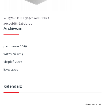
Nawigacja wpisu
←
15716111141_314c6ae848bba2
365b9fd83636bb.jpg
Archiwum
październik 2019
wrzesień 2019
sierpień 2019
lipiec 2019
Kalendarz
sierpień 2026