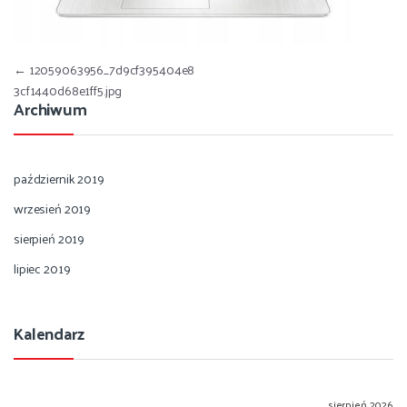
Nawigacja wpisu
←
12059063956_7d9cf395404e8
3cf1440d68e1ff5.jpg
Archiwum
październik 2019
wrzesień 2019
sierpień 2019
lipiec 2019
Kalendarz
sierpień 2026