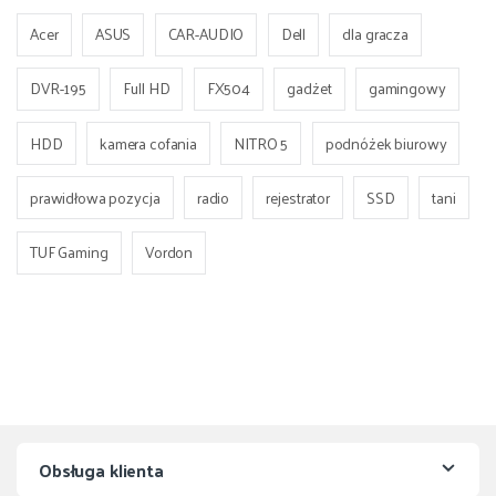
Acer
ASUS
CAR-AUDIO
Dell
dla gracza
DVR-195
Full HD
FX504
gadżet
gamingowy
HDD
kamera cofania
NITRO 5
podnóżek biurowy
prawidłowa pozycja
radio
rejestrator
SSD
tani
TUF Gaming
Vordon
Obsługa klienta