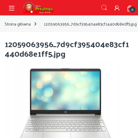
Przejdź do nawigacji
Przejdź do treści
Open
0
Strona główna
12059063956_7d9cf395404e83cf1440d68e1ff5.jpg
12059063956_7d9cf395404e83cf1
440d68e1ff5.jpg