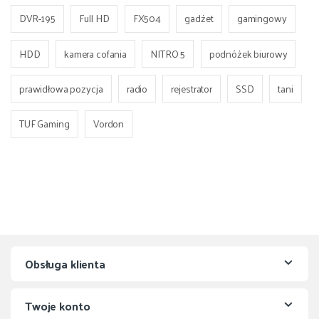
DVR-195
Full HD
FX504
gadżet
gamingowy
HDD
kamera cofania
NITRO 5
podnóżek biurowy
prawidłowa pozycja
radio
rejestrator
SSD
tani
TUF Gaming
Vordon
Obsługa klienta
Twoje konto