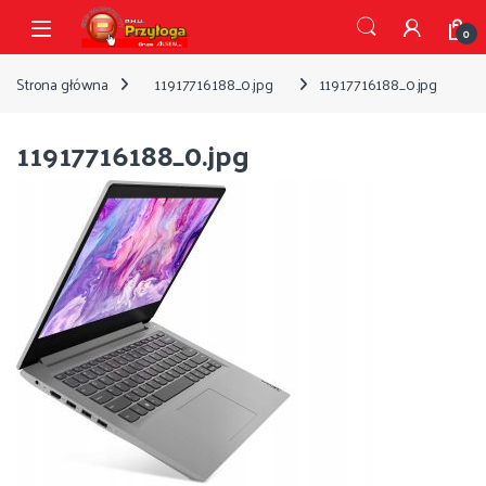
Przejdź do nawigacji
Przejdź do treści
Open
0
Strona główna
11917716188_0.jpg
11917716188_0.jpg
11917716188_0.jpg