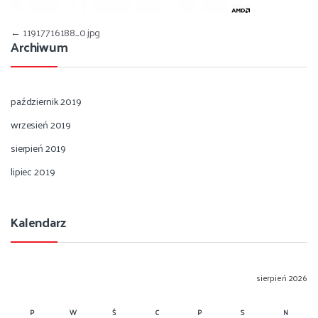
Nawigacja wpisu
←
11917716188_0.jpg
Archiwum
październik 2019
wrzesień 2019
sierpień 2019
lipiec 2019
Kalendarz
sierpień 2026
P
W
Ś
C
P
S
N