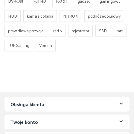
DVR-195
Full HD
FX504
gadżet
gamingowy
HDD
kamera cofania
NITRO 5
podnóżek biurowy
prawidłowa pozycja
radio
rejestrator
SSD
tani
TUF Gaming
Vordon
Obsługa klienta
Twoje konto