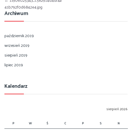
Nawigacja wpisu
←
11906025343_c5e2914d4df4a
41b792f0d6842e4.jpg
Archiwum
październik 2019
wrzesień 2019
sierpień 2019
lipiec 2019
Kalendarz
sierpień 2026
P
W
Ś
C
P
S
N