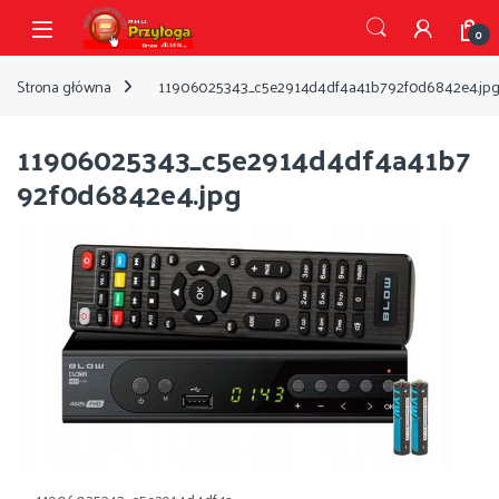
Przejdź do nawigacji
Przejdź do treści
Open
0
Strona główna
11906025343_c5e2914d4df4a41b792f0d6842e4.jp
11906025343_c5e2914d4df4a41b7
92f0d6842e4.jpg