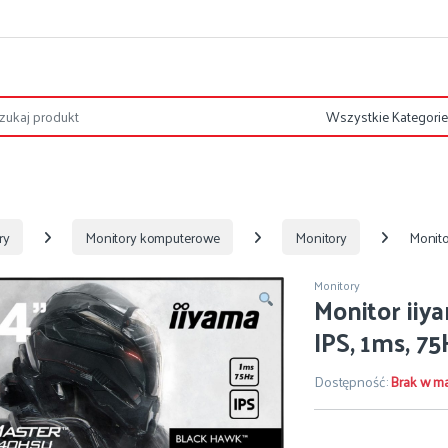
ry
Monitory komputerowe
Monitory
Monito
Monitory
Monitor ii
IPS, 1ms, 75
Dostępność:
Brak w m