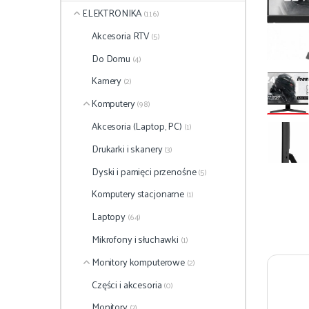
ELEKTRONIKA
(116)
Akcesoria RTV
(5)
Do Domu
(4)
Kamery
(2)
Komputery
(98)
Akcesoria (Laptop, PC)
(1)
Drukarki i skanery
(3)
Dyski i pamięci przenośne
(5)
Komputery stacjonarne
(1)
Laptopy
(64)
Mikrofony i słuchawki
(1)
Monitory komputerowe
(2)
Części i akcesoria
(0)
Monitory
(2)