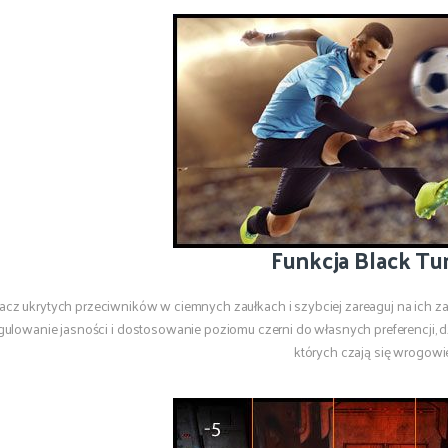
Funkcja Black Tu
cz ukrytych przeciwników w ciemnych zaułkach i szybciej zareaguj na ich zas
gulowanie jasności i dostosowanie poziomu czerni do własnych preferencji, 
których czają się wrogowi