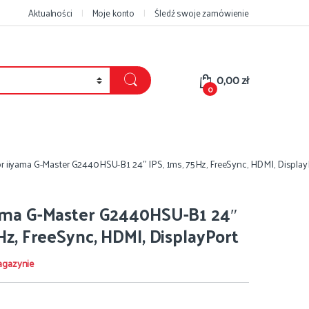
Aktualności
Moje konto
Śledź swoje zamówienie
0,00
zł
0
r iiyama G-Master G2440HSU-B1 24″ IPS, 1ms, 75Hz, FreeSync, HDMI, Display
yama G-Master G2440HSU-B1 24″
Hz, FreeSync, HDMI, DisplayPort
agazynie