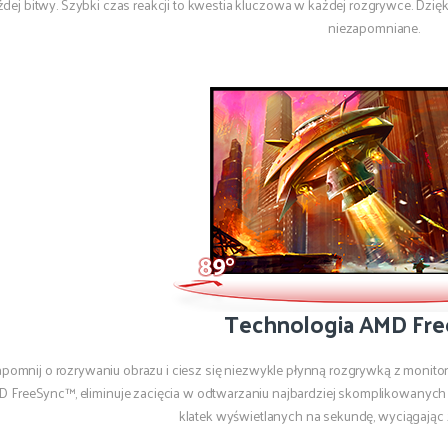
żdej bitwy. Szybki czas reakcji to kwestia kluczowa w każdej rozgrywce. Dzięk
niezapomniane.
Technologia AMD Fr
pomnij o rozrywaniu obrazu i ciesz się niezwykle płynną rozgrywką z mon
 FreeSync™, eliminuje zacięcia w odtwarzaniu najbardziej skomplikowanych an
klatek wyświetlanych na sekundę, wyciągając z 