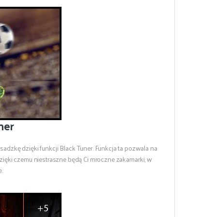
ner
adzkę dzięki funkcji Black Tuner. Funkcja ta pozwala na
dzięki czemu niestraszne będą Ci mroczne zakamarki, w
e.