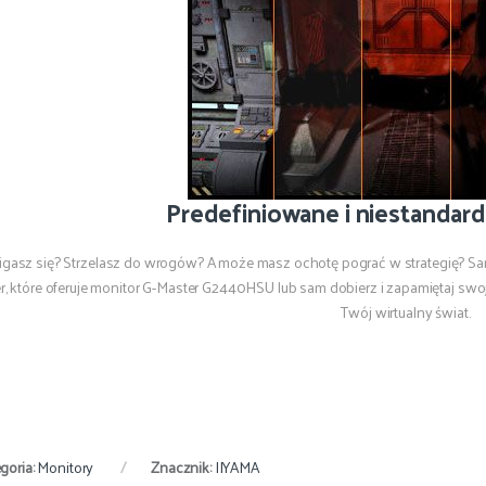
Predefiniowane i niestandard
igasz się? Strzelasz do wrogów? A może masz ochotę pograć w strategię? S
er, które oferuje monitor G-Master G2440HSU lub sam dobierz i zapamiętaj swoj
Twój wirtualny świat.
goria:
Monitory
Znacznik:
IIYAMA