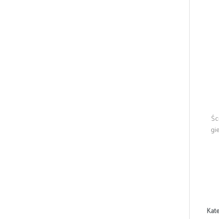
Śc
gi
Kate