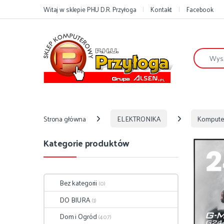
Przejdź do nawigacji
Przejdź do treści
Witaj w sklepie PHU D.R. Przyłoga
Kontakt
Facebook
Szukaj:
Strona główna
ELEKTRONIKA
Kompute
Kategorie produktów
Bez kategorii
(0)
DO BIURA
(1)
Dom i Ogród
(407)