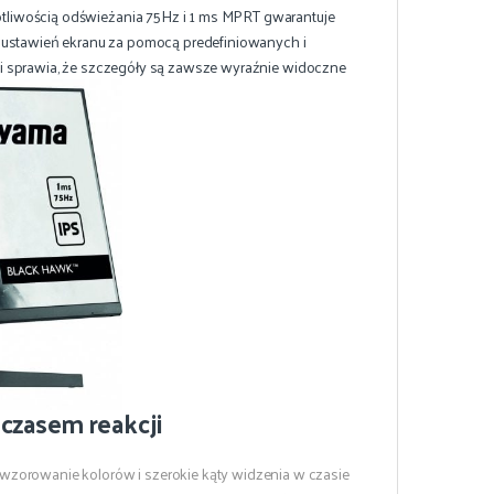
otliwością odświeżania 75Hz i 1 ms MPRT gwarantuje
 ustawień ekranu za pomocą predefiniowanych i
i sprawia, że szczegóły są zawsze wyraźnie widoczne
czasem reakcji
zorowanie kolorów i szerokie kąty widzenia w czasie