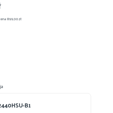
ł
cena:
899,00
zł
.
ja
G2440HSU-B1