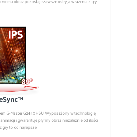
i niemu obraz pozostaje zawsze ostry, a wrażenia z gry
eeSync™
itorem G-Master G2440HSU. Wyposażony w technologię
imacji i gwarantuje płynny obraz niezależnie od ilości
gry to, co najlepsze.