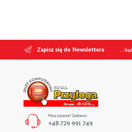
Zapisz się do Newslettera
... i
bąd
Masz pytania? Zadzwoń
+48 729 991 749