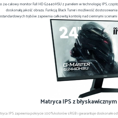
to 24-calowy monitor Full HD G2440HSU z panelem w technologię IPS, częst
doskonałą jakość obrazu. Funkcją Black Tuner i możliwość dostosowania
estandardowych trybów zapewnia całkowitą kontrolę nad ciemnymi scenami 
Matryca IPS z błyskawicznym 
tryca IPS zapewnia pokrycie 100% kolorów sRGB i gwarantuje doskonałe odw