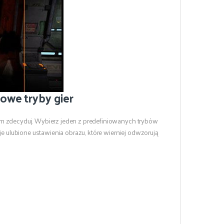
owe tryby gier
am zdecyduj. Wybierz jeden z predefiniowanych trybów
e ulubione ustawienia obrazu, które wierniej odwzorują