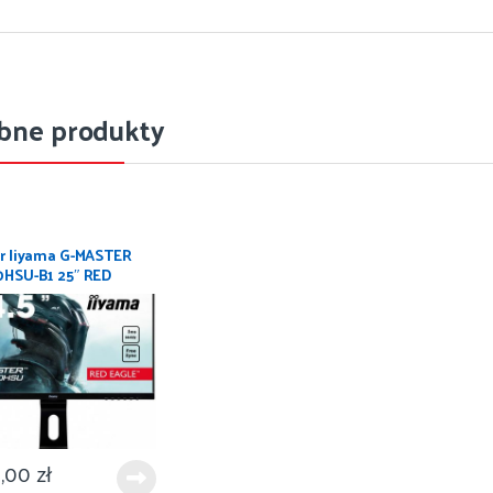
bne produkty
r Iiyama G-MASTER
HSU-B1 25″ RED
1ms 144Hz FreeSync
0,00
zł