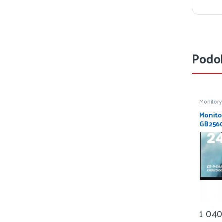
Podo
Monitory
Monito
GB2560
EAGLE 
1 04