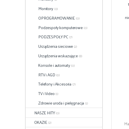
Monitory
(0)
ni
OPROGRAMOWANIE
(0)
Podzespoły komputerowe
(0)
PODZESPOŁY PC
(7)
Urządzenia sieciowe
(2)
Urządzenia wskazujące
(8)
Konsole i automaty
(0)
RTV i AGD
(0)
Telefony i Akcesoria
(7)
TV i Video
(1)
Zdrowie uroda i pielęgnacja
(1)
NASZE HITY
(0)
OKAZJE
(2)
Ma