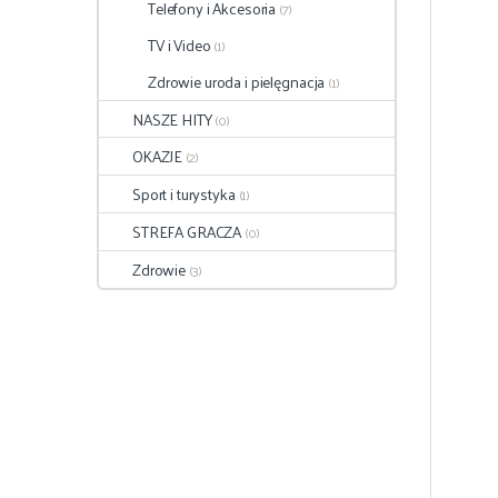
Telefony i Akcesoria
(7)
TV i Video
(1)
Zdrowie uroda i pielęgnacja
(1)
NASZE HITY
(0)
OKAZJE
(2)
Sport i turystyka
(1)
STREFA GRACZA
(0)
Zdrowie
(3)