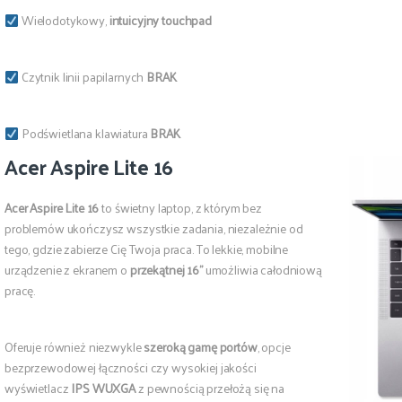
Wielodotykowy,
intuicyjny touchpad
Czytnik linii papilarnych
BRAK
Podświetlana klawiatura
BRAK
Acer Aspire Lite 16
Acer Aspire Lite 16
to świetny laptop, z którym bez
problemów ukończysz wszystkie zadania, niezależnie od
tego, gdzie zabierze Cię Twoja praca. To lekkie, mobilne
urządzenie z ekranem o
przekątnej 16”
umożliwia całodniową
pracę.
Oferuje również niezwykle
szeroką gamę portów
, opcje
bezprzewodowej łączności czy wysokiej jakości
wyświetlacz
IPS WUXGA
z pewnością przełożą się na