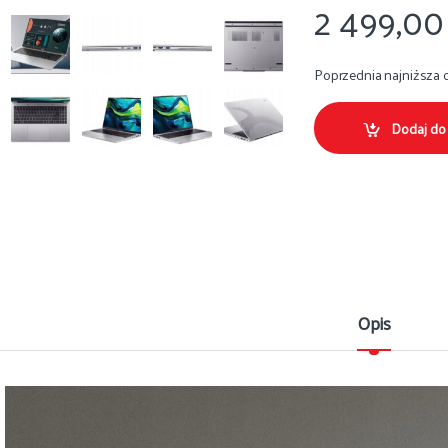
2 499,0
Poprzednia najniższa 
Dodaj do
Opis