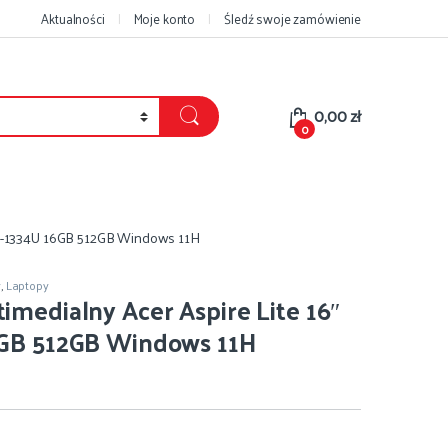
Aktualności
Moje konto
Śledź swoje zamówienie
0,00
zł
0
″ i5-1334U 16GB 512GB Windows 11H
y
,
Laptopy
imedialny Acer Aspire Lite 16″
6GB 512GB Windows 11H