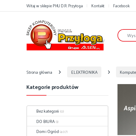
Przejdź do nawigacji
Przejdź do treści
Witaj w sklepie PHU D.R. Przyłoga
Kontakt
Facebook
Szukaj:
Strona główna
ELEKTRONIKA
Kompute
Kategorie produktów
Bez kategorii
(0)
DO BIURA
(1)
Dom i Ogród
(407)