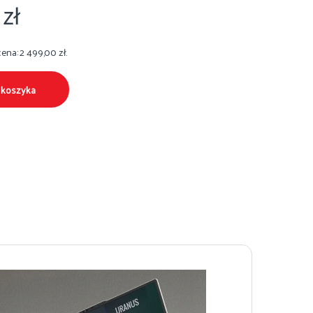
0
zł
cena:
2 499,00
zł
.
 koszyka