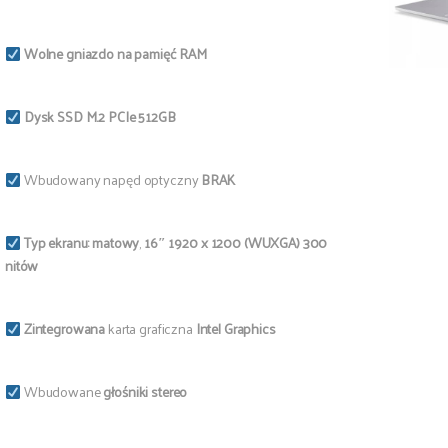
Wolne gniazdo na pamięć RAM
Dysk SSD M.2 PCIe 512GB
Wbudowany napęd optyczny
BRAK
Typ ekranu:
matowy
,
16″ 1920 x 1200
(WUXGA) 300
nitów
Zintegrowana
karta graficzna
Intel Graphics
Wbudowane
głośniki stereo