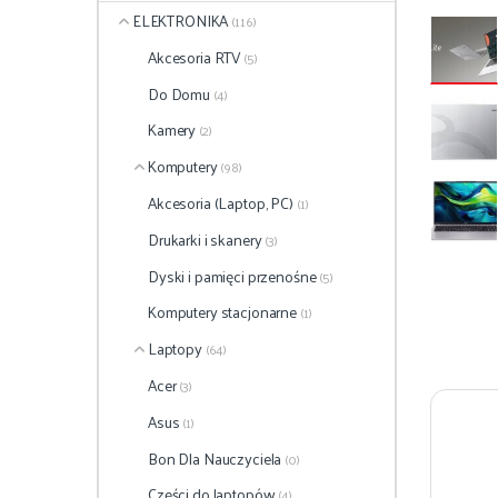
ELEKTRONIKA
(116)
Akcesoria RTV
(5)
Do Domu
(4)
Kamery
(2)
Komputery
(98)
Akcesoria (Laptop, PC)
(1)
Drukarki i skanery
(3)
Dyski i pamięci przenośne
(5)
Komputery stacjonarne
(1)
Laptopy
(64)
Acer
(3)
Asus
(1)
Bon Dla Nauczyciela
(0)
Części do laptopów
(4)