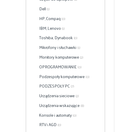
Dell
(1)
HP, Compaq
(0)
IBM, Lenovo
(1)
Toshiba, Dynabook
(0)
Mikrofony i słuchawki
(1)
Monitory komputerowe
(2)
OPROGRAMOWANIE
(0)
Podzespoły komputerowe
(0)
PODZESPOŁY PC
(7)
Urządzenia sieciowe
(2)
Urządzenia wskazujące
(8)
Konsole i automaty
(0)
RTV i AGD
(0)