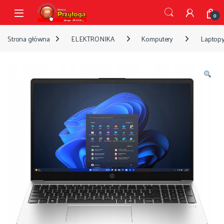
Przejdź do nawigacji
Przejdź do treści
Open
0
Strona główna
ELEKTRONIKA
Komputery
Laptop