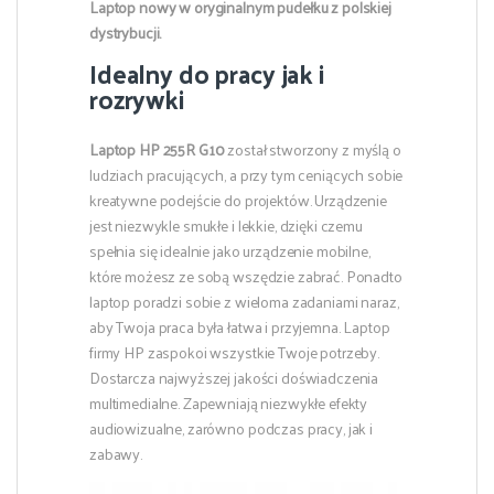
Laptop nowy w oryginalnym pudełku z polskiej
dystrybucji.
Idealny do pracy jak i
rozrywki
Laptop HP 255R G10
został stworzony z myślą o
ludziach pracujących, a przy tym ceniących sobie
kreatywne podejście do projektów. Urządzenie
jest niezwykle smukłe i lekkie, dzięki czemu
spełnia się idealnie jako urządzenie mobilne,
które możesz ze sobą wszędzie zabrać. Ponadto
laptop poradzi sobie z wieloma zadaniami naraz,
aby Twoja praca była łatwa i przyjemna. Laptop
firmy HP zaspokoi wszystkie Twoje potrzeby.
Dostarcza najwyższej jakości doświadczenia
multimedialne. Zapewniają niezwykłe efekty
audiowizualne, zarówno podczas pracy, jak i
zabawy.