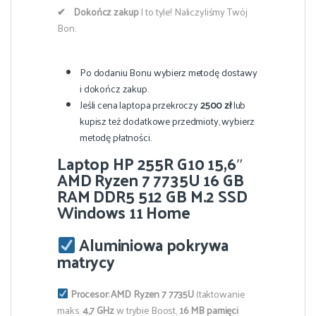
✔
Dokończ zakup
I to tyle! Naliczyliśmy Twój
Bon.
Po dodaniu Bonu wybierz metodę dostawy
i dokończ zakup.
Jeśli cena laptopa przekroczy
2500 zł
lub
kupisz też dodatkowe przedmioty, wybierz
metodę płatności.
Laptop HP 255R G10 15,6″
AMD Ryzen 7 7735U 16 GB
RAM DDR5 512 GB M.2 SSD
Windows 11 Home
Aluminiowa pokrywa
matrycy
Procesor:
AMD Ryzen 7 7735U
(taktowanie
maks.
4,7 GHz
w trybie Boost,
16 MB pamięci