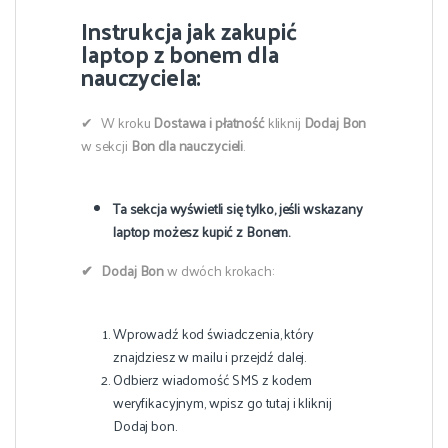
Instrukcja jak zakupić
laptop z bonem dla
nauczyciela:
✔ W kroku
Dostawa i płatność
kliknij
Dodaj Bon
w sekcji
Bon dla nauczycieli
.
Ta sekcja wyświetli się tylko, jeśli wskazany
laptop możesz kupić z Bonem.
✔ Dodaj Bon
w dwóch krokach:
Wprowadź kod świadczenia, który
znajdziesz w mailu i przejdź dalej.
Odbierz wiadomość SMS z kodem
weryfikacyjnym, wpisz go tutaj i kliknij
Dodaj bon.