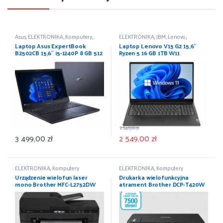
Asus
,
ELEKTRONIKA
,
Komputery
,
ELEKTRONIKA
,
IBM, Lenovo
,
Laptopy
Komputery
,
Laptopy
Laptop Asus ExpertBook
Laptop Lenovo V15 G2 15,6″
B2502CB 15,6″ i5-1240P 8 GB 512
Ryzen 5 16 GB 1TB W11
GB Windows 11 Pro
2 549,00
zł
3 499,00
zł
2 549,00
zł
ELEKTRONIKA
,
Komputery
ELEKTRONIKA
,
Komputery
Urządzenie wielofun laser
Drukarka wielofunkcyjna
mono Brother MFC-L2752DW
atrament Brother DCP-T420W