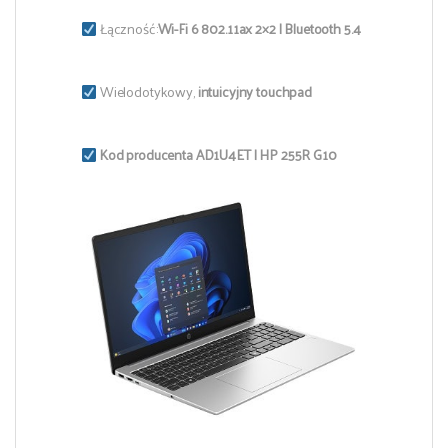
Łączność:
Wi-Fi 6 802.11ax 2×2 | Bluetooth 5.4
Wielodotykowy,
intuicyjny touchpad
Kod producenta AD1U4ET | HP 255R G10