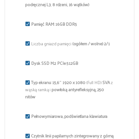
podręcznej L3
,
8 rdzeni, 16 wątków)
Pamięć RAM: 16GB
DDR5
Liczba gniazd pamięci
(ogółem / wolne) 2/1
Dysk SSD M.2 PCIe 512GB
Typ ekranu:
15,6″ 1920 x 1080
(Full HD)
SVA
z
wąską ramką i
powłoką antyrefleksyjną, 250
nitów
Pełnowymiarowa, podświetlana klawiatura
Czytnik linii papilarnych zintegrowany z górną