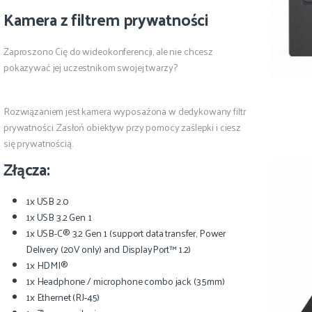
Kamera z filtrem prywatności
Zaproszono Cię do wideokonferencji, ale nie chcesz
pokazywać jej uczestnikom swojej twarzy?
Rozwiązaniem jest kamera wyposażona w dedykowany filtr
prywatności. Zasłoń obiektyw przy pomocy zaślepki i ciesz
się prywatnością.
Złącza:
1x USB 2.0
1x USB 3.2 Gen 1
1x USB-C® 3.2 Gen 1 (support data transfer, Power
Delivery (20V only) and DisplayPort™ 1.2)
1x HDMI®
1x Headphone / microphone combo jack (3.5mm)
1x Ethernet (RJ-45)