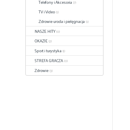
Telefony i Akcesoria
(7)
TV i Video
(1)
Zdrowie uroda i pielęgnacja
(1)
NASZE HITY
(0)
OKAZJE
(2)
Sport i turystyka
(1)
STREFA GRACZA
(0)
Zdrowie
(3)