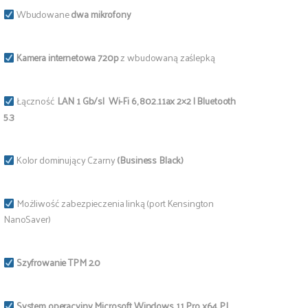
Wbudowane
dwa mikrofony
Kamera internetowa 720p
z wbudowaną zaślepką
Łączność
LAN 1 Gb/s| Wi-Fi 6, 802.11ax 2×2 | Bluetooth
5.3
Kolor dominujący Czarny
(Business Black)
Możliwość zabezpieczenia linką (port Kensington
NanoSaver)
Szyfrowanie TPM 2.0
System operacyjny Microsoft Windows 11 Pro x64 PL