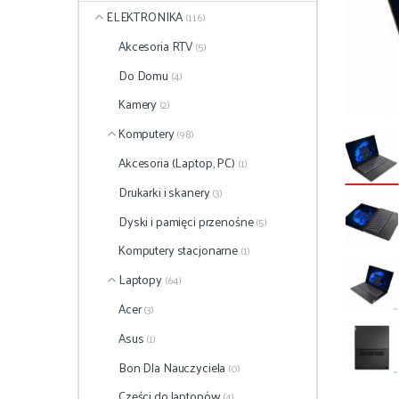
ELEKTRONIKA
(116)
Akcesoria RTV
(5)
Do Domu
(4)
Kamery
(2)
Komputery
(98)
Akcesoria (Laptop, PC)
(1)
Drukarki i skanery
(3)
Dyski i pamięci przenośne
(5)
Komputery stacjonarne
(1)
Laptopy
(64)
Acer
(3)
Asus
(1)
Bon Dla Nauczyciela
(0)
Części do laptopów
(4)