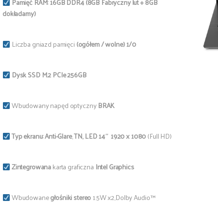
Pamięć RAM: 16GB
DDR4 (8GB Fabryczny lut + 8GB
dokładamy)
Liczba gniazd pamięci
(ogółem / wolne) 1/0
Dysk SSD M.2 PCIe 256GB
Wbudowany napęd optyczny
BRAK
Typ ekranu:
Anti-Glare
,
TN,
LED 14″ 1920 x 1080
(Full HD)
Zintegrowana
karta graficzna
Intel Graphics
Wbudowane
głośniki stereo
1.5W x2,Dolby Audio™