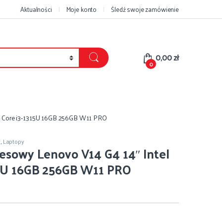
Aktualności
Moje konto
Śledź swoje zamówienie
0,00
zł
0
l Core i3-1315U 16GB 256GB W11 PRO
y
,
Laptopy
esowy Lenovo V14 G4 14″ Intel
15U 16GB 256GB W11 PRO