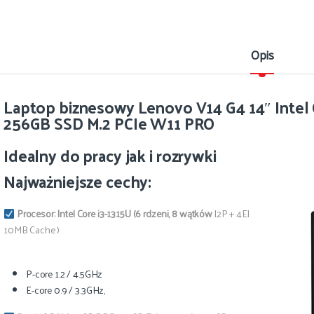
Opis
Laptop biznesowy Lenovo V14 G4 14″ Intel
256GB SSD M.2 PCIe W11 PRO
Idealny do pracy jak i rozrywki
Najważniejsze cechy:
Procesor:
Intel Core i3-1315U (6 rdzeni, 8 wątków
|2P + 4E|
10MB Cache )
P-core 1.2 / 4.5GHz
E-core 0.9 / 3.3GHz,