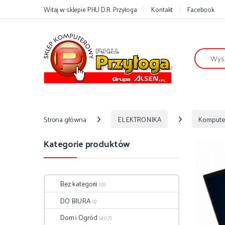
Przejdź do nawigacji
Przejdź do treści
Witaj w sklepie PHU D.R. Przyłoga
Kontakt
Facebook
Szukaj:
Strona główna
ELEKTRONIKA
Kompute
Kategorie produktów
Bez kategorii
(0)
DO BIURA
(1)
Dom i Ogród
(407)