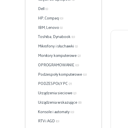
Dell
(1)
HP, Compaq
(0)
IBM, Lenovo
(1)
Toshiba, Dynabook
(0)
Mikrofony i słuchawki
(1)
Monitory komputerowe
(2)
OPROGRAMOWANIE
(0)
Podzespoły komputerowe
(0)
PODZESPOŁY PC
(7)
Urządzenia sieciowe
(2)
Urządzenia wskazujące
(8)
Konsole i automaty
(0)
RTV i AGD
(0)