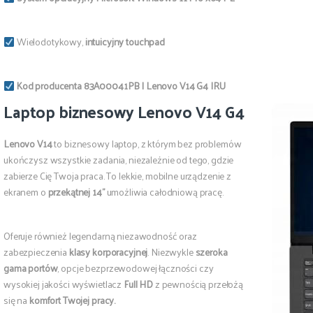
Wielodotykowy,
intuicyjny touchpad
Kod producenta 83A00041PB | Lenovo V14 G4 IRU
Laptop biznesowy Lenovo V14 G4
Lenovo V14
to biznesowy laptop, z którym bez problemów
ukończysz wszystkie zadania, niezależnie od tego, gdzie
zabierze Cię Twoja praca. To lekkie, mobilne urządzenie z
ekranem o
przekątnej 14”
umożliwia całodniową pracę.
Oferuje również legendarną niezawodność oraz
zabezpieczenia
klasy korporacyjnej
. Niezwykle
szeroka
gama portów
, opcje bezprzewodowej łączności czy
wysokiej jakości wyświetlacz
Full HD
z pewnością przełożą
się na
komfort Twojej pracy.