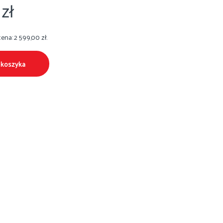
0
zł
cena:
2 599,00
zł
.
 koszyka