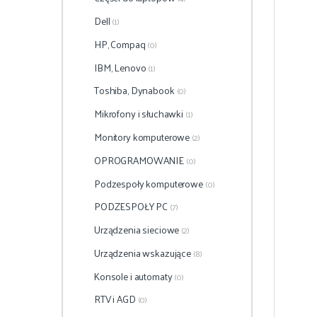
Dell
(1)
HP, Compaq
(0)
IBM, Lenovo
(1)
Toshiba, Dynabook
(0)
Mikrofony i słuchawki
(1)
Monitory komputerowe
(2)
OPROGRAMOWANIE
(0)
Podzespoły komputerowe
(0)
PODZESPOŁY PC
(7)
Urządzenia sieciowe
(2)
Urządzenia wskazujące
(8)
Konsole i automaty
(0)
RTV i AGD
(0)