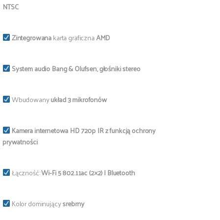
NTSC
Zintegrowana
karta graficzna
AMD
System audio Bang & Olufsen, głośniki stereo
Wbudowany
układ 3 mikrofonów
Kamera internetowa HD 720p IR z funkcją ochrony
prywatności
Łączność:
Wi-Fi 5 802.11ac (2×2)
| Bluetooth
Kolor dominujący
srebrny