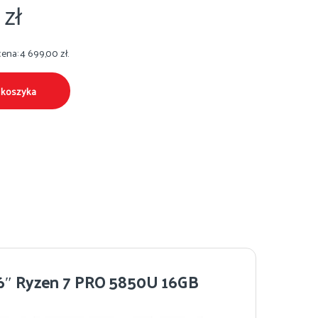
0
zł
cena:
4 699,00
zł
.
 koszyka
,6″ Ryzen 7 PRO 5850U 16GB