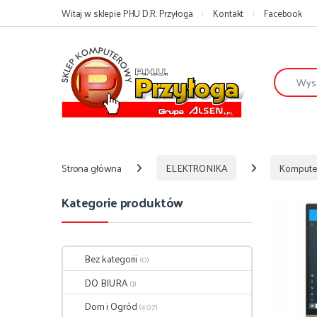
Przejdź do nawigacji
Przejdź do treści
Witaj w sklepie PHU D.R. Przyłoga
Kontakt
Facebook
Szukaj:
Strona główna
ELEKTRONIKA
Kompute
Kategorie produktów
Bez kategorii
(0)
DO BIURA
(1)
Dom i Ogród
(407)