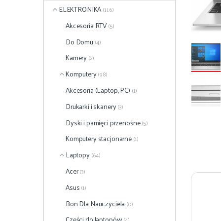
ELEKTRONIKA
(116)
Akcesoria RTV
(5)
Do Domu
(4)
Kamery
(2)
Komputery
(98)
Akcesoria (Laptop, PC)
(1)
Drukarki i skanery
(3)
Dyski i pamięci przenośne
(5)
Komputery stacjonarne
(1)
Laptopy
(64)
Acer
(3)
Asus
(1)
Bon Dla Nauczyciela
(0)
Części do laptopów
(4)