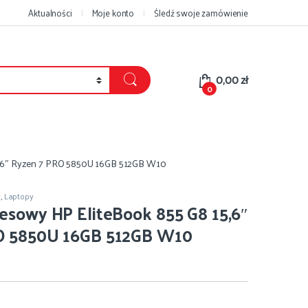
Aktualności
Moje konto
Śledź swoje zamówienie
0,00
zł
0
5,6″ Ryzen 7 PRO 5850U 16GB 512GB W10
y
,
Laptopy
esowy HP EliteBook 855 G8 15,6″
O 5850U 16GB 512GB W10