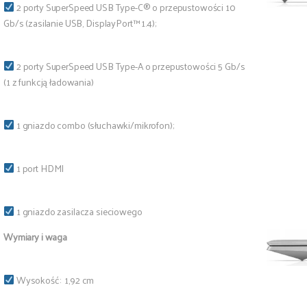
2 porty SuperSpeed USB Type-C® o przepustowości 10
Gb/s (zasilanie USB, DisplayPort™ 1.4);
2 porty SuperSpeed USB Type-A o przepustowości 5 Gb/s
(1 z funkcją ładowania)
1 gniazdo combo (słuchawki/mikrofon);
1 port HDMI
1 gniazdo zasilacza sieciowego
Wymiary i waga
Wysokość: 1,92 cm