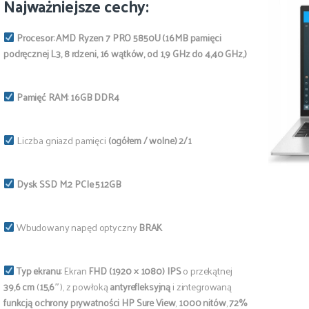
Najważniejsze cechy:
Procesor:
AMD Ryzen 7 PRO 5850U (16MB pamięci
podręcznej L3, 8 rdzeni, 16 wątków, od 1,9 GHz do 4,40 GHz,)
Pamięć RAM: 16GB
DDR4
Liczba gniazd pamięci
(ogółem / wolne) 2/1
Dysk SSD M.2 PCIe 512GB
Wbudowany napęd optyczny
BRAK
Typ ekranu:
Ekran
FHD (1920 × 1080)
IPS
o przekątnej
39,6 cm
(
15,6″
), z powłoką
antyrefleksyjną
i zintegrowaną
funkcją ochrony prywatności HP Sure View
,
1000 nitów
,
72%