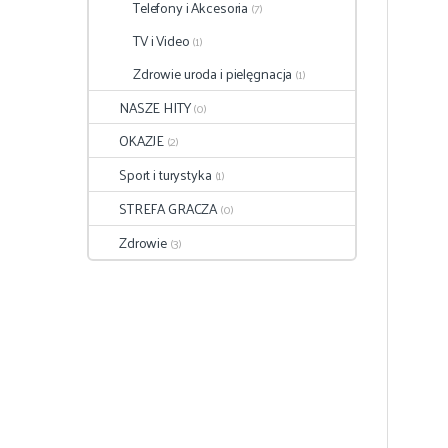
Telefony i Akcesoria
(7)
TV i Video
(1)
Zdrowie uroda i pielęgnacja
(1)
NASZE HITY
(0)
OKAZJE
(2)
Sport i turystyka
(1)
STREFA GRACZA
(0)
Zdrowie
(3)