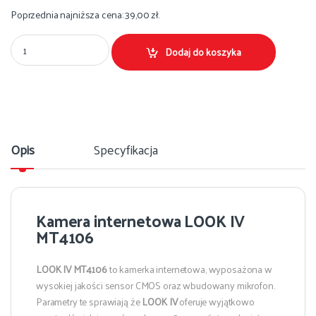
Poprzednia najniższa cena:
39,00
zł
.
Kamera internetowa LOOK IV MT4106 Ilość
Dodaj do koszyka
Opis
Specyfikacja
Kamera internetowa LOOK IV
MT4106
LOOK IV MT4106
to kamerka internetowa, wyposażona w
wysokiej jakości sensor CMOS oraz wbudowany mikrofon.
Parametry te sprawiają że
LOOK IV
oferuje wyjątkowo