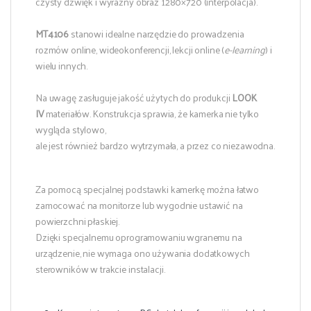
czysty dźwięk i wyraźny obraz 1280×720 (interpolacja).
MT4106
stanowi idealne narzędzie do prowadzenia
rozmów online, wideokonferencji, lekcji online (
e-learning
) i
wielu innych.
Na uwagę zasługuje jakość użytych do produkcji
LOOK
IV
materiałów. Konstrukcja sprawia, że kamerka nie tylko
wygląda stylowo,
ale jest również bardzo wytrzymała, a przez co niezawodna.
Za pomocą specjalnej podstawki kamerkę można łatwo
zamocować na monitorze lub wygodnie ustawić na
powierzchni płaskiej.
Dzięki specjalnemu oprogramowaniu wgranemu na
urządzenie, nie wymaga ono używania dodatkowych
sterowników w trakcie instalacji.