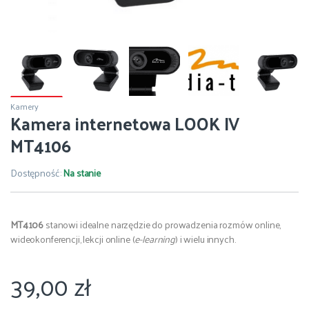
Kamery
Kamera internetowa LOOK IV
MT4106
Dostępność:
Na stanie
MT4106
stanowi idealne narzędzie do prowadzenia rozmów online,
wideokonferencji, lekcji online (
e-learning
) i wielu innych.
39,00
zł