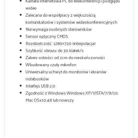
Kamera internetowa PC do telekonferencji i podglądu
wideo
Zalecana do współpracy z większością
komunikatorów i systemów wideokonferencyjnych
Nie wymaga osobnych sterowników
Sensor optyczny CMOS
Rozdzielczość: 1280×720 (interpolacja)
Szybkość obrazu: do 30 klatek/s
Zakres ostrości: od 2cm do nieskończoności
Wbudowany czuły mikrofon
Uniwersalny uchwyt do monitorów i ekranów
notebooków
Interfejs USB 2.0
Zgodność z Windows Windows XP/VISTA/7/8/10;
Mac OSx10.4.8 lub nowszy