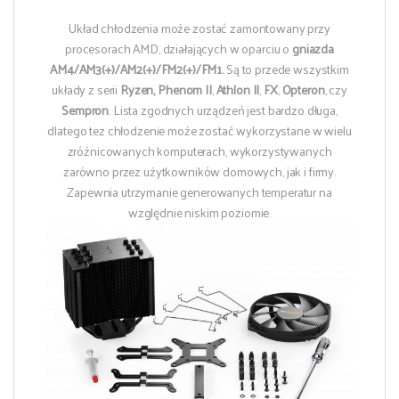
Układ chłodzenia może zostać zamontowany przy
procesorach AMD, działających w oparciu o
gniazda
AM4/AM3(+)/AM2(+)/FM2(+)/FM1.
Są to przede wszystkim
układy z serii
Ryzen, Phenom II
,
Athlon II
,
FX
,
Opteron
, czy
Sempron
. Lista zgodnych urządzeń jest bardzo długa,
dlatego tez chłodzenie może zostać wykorzystane w wielu
zróżnicowanych komputerach, wykorzystywanych
zarówno przez użytkowników domowych, jak i firmy.
Zapewnia utrzymanie generowanych temperatur na
względnie niskim poziomie.