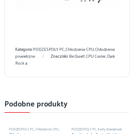
Kategorie:
PODZESPOŁY PC
,
Chłodzenie CPU
,
Chłodzenie
powietrzne
Znaczniki:
Be Quiet!
,
CPU Cooler
,
Dark
Rock 4
Podobne produkty
PODZESPOŁY PC
,
Chłodzenie CPU
,
PODZESPOŁY PC
,
Karty dźwiękowe
Chłodzenie powietrzne
wewnętrzne