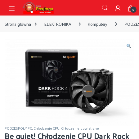
Przejdź do nawigacji
Przejdź do treści
Open
0
Strona główna
ELEKTRONIKA
Komputery
PODZE
PODZESPOŁY PC
,
Chłodzenie CPU
,
Chłodzenie powietrzne
Be quiet! Chłodzenie CPU Dark Rock