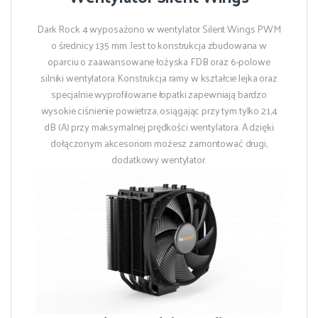
Dark Rock 4 wyposażono w wentylator Silent Wings PWM
o średnicy 135 mm. Jest to konstrukcja zbudowana w
oparciu o zaawansowane łożyska FDB oraz 6-polowe
silniki wentylatora. Konstrukcja ramy w kształcie lejka oraz
specjalnie wyprofilowane łopatki zapewniają bardzo
wysokie ciśnienie powietrza, osiągając przy tym tylko 21,4
dB (A) przy maksymalnej prędkości wentylatora. A dzięki
dołączonym akcesoriom możesz zamontować drugi,
dodatkowy wentylator.