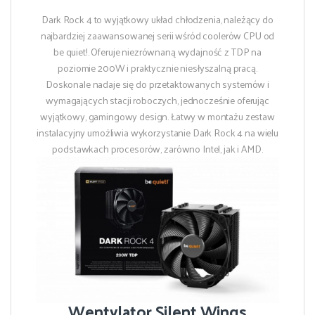
Dark Rock 4 to wyjątkowy układ chłodzenia, należący do
najbardziej zaawansowanej serii wśród coolerów CPU od
be quiet!. Oferuje niezrównaną wydajność z TDP na
poziomie 200W i praktycznie niesłyszalną pracą.
Doskonale nadaje się do ​​przetaktowanych systemów i
wymagających stacji roboczych, jednocześnie oferując
wyjątkowy, gamingowy design. Łatwy w montażu zestaw
instalacyjny umożliwia wykorzystanie Dark Rock 4 na wielu
podstawkach procesorów, zarówno Intel, jak i AMD.
Wentylator Silent Wings