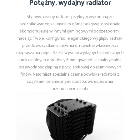
Potężny, wydajny radiator
Stylowy, czarny radiator, przykryty wykonaną ze
szczotkowanego aluminium górną pokrywą, doskonale
skomponuje się w innymi gamingowymi podzespołami,
nadając Twojej konfiguracji eleganckiego wyglądu. Jednak
przede wszystkim zapewnia on świetne właściwości
rozpraszania ciepła. Sześć wysokowydajnych miedzianych
rurek cieplnych o średnicy 6 mm gwarantuje maksymalną
przewodność cieplną z płytki stykowej do aluminiowych
finów. Natomiast specjalna czarna powłoka radiatora z
cząstkami ceramicznymi dodatkowo usprawnia
przenoszenie ciepła.