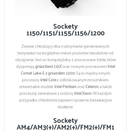
Sockety
1150/1151/1155/1156/1200
Zestaw chłodzący dba o utrzymanie generowanych
temperatur na względnie niskim poziomie niezależnie od
obciążenia. Jest on kompatybilny z procesorami Intela, które
dysponują
gniazdami 115X
oraz nowymi procesorami
Intel
Comet Lake-S z gniazdem 1200.
Są to między innymi
procesory
Intel Core
z odblokowanym mnożnikiem,
uniwersalne modele
Intel Pentium
oraz
Celeron
, a także
procesory serwerowe z rodziny
Intel Xeon.
W każdym
przypadku chłodzenie zapewni sprawne, bezawaryjne
działanie.
Sockety
AM4/AM3(+)/AM2(+)/FM2(+)/FM1