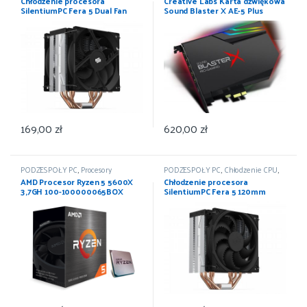
Chłodzenie procesora
Creative Labs Karta dźwiękowa
SilentiumPC Fera 5 Dual Fan
Sound Blaster X AE-5 Plus
2x120mm
169,00
zł
620,00
zł
PODZESPOŁY PC
,
Procesory
PODZESPOŁY PC
,
Chłodzenie CPU
,
Chłodzenie powietrzne
AMD Procesor Ryzen 5 5600X
Chłodzenie procesora
3,7GH 100-100000065BOX
SilentiumPC Fera 5 120mm