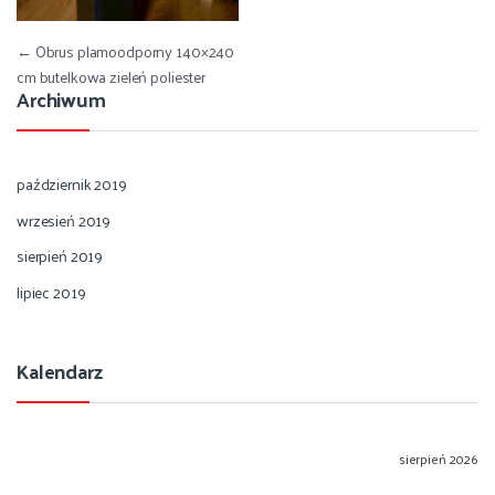
Nawigacja wpisu
←
Obrus plamoodporny 140×240
cm butelkowa zieleń poliester
Archiwum
październik 2019
wrzesień 2019
sierpień 2019
lipiec 2019
Kalendarz
sierpień 2026