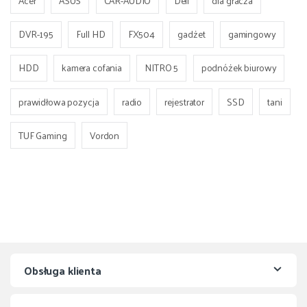
Acer
ASUS
CAR-AUDIO
Dell
dla gracza
DVR-195
Full HD
FX504
gadżet
gamingowy
HDD
kamera cofania
NITRO 5
podnóżek biurowy
prawidłowa pozycja
radio
rejestrator
SSD
tani
TUF Gaming
Vordon
Obsługa klienta