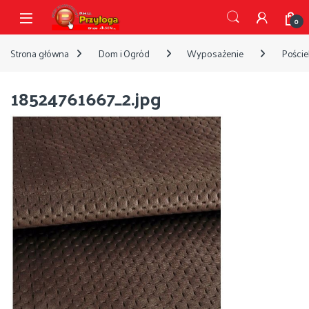
Przejdź do nawigacji
Przejdź do treści
Open
0
Strona główna
Dom i Ogród
Wyposażenie
Pościel
18524761667_2.jpg