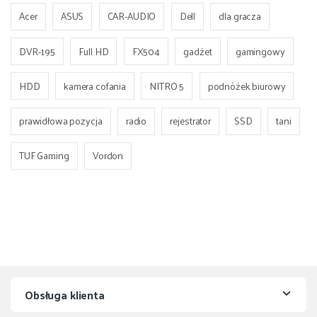
Acer
ASUS
CAR-AUDIO
Dell
dla gracza
DVR-195
Full HD
FX504
gadżet
gamingowy
HDD
kamera cofania
NITRO 5
podnóżek biurowy
prawidłowa pozycja
radio
rejestrator
SSD
tani
TUF Gaming
Vordon
Obsługa klienta