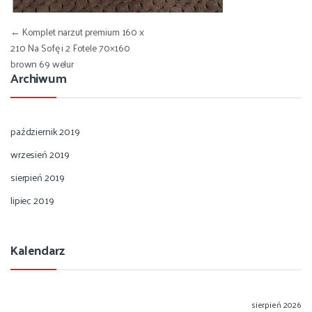
Nawigacja wpisu
←
Komplet narzut premium 160 x
210 Na Sofę i 2 Fotele 70×160
brown 69 welur
Archiwum
październik 2019
wrzesień 2019
sierpień 2019
lipiec 2019
Kalendarz
sierpień 2026