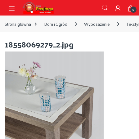
Przejdź do nawigacji
Przejdź do treści
Open
0
Strona główna
Dom i Ogród
Wyposażenie
Tekstyl
18558069279_2.jpg