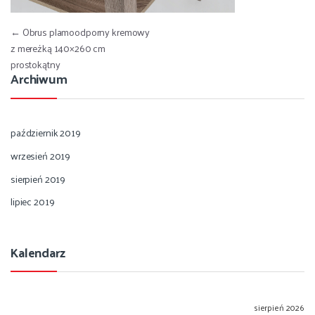
Nawigacja wpisu
←
Obrus plamoodporny kremowy
z mereżką 140×260 cm
prostokątny
Archiwum
październik 2019
wrzesień 2019
sierpień 2019
lipiec 2019
Kalendarz
sierpień 2026