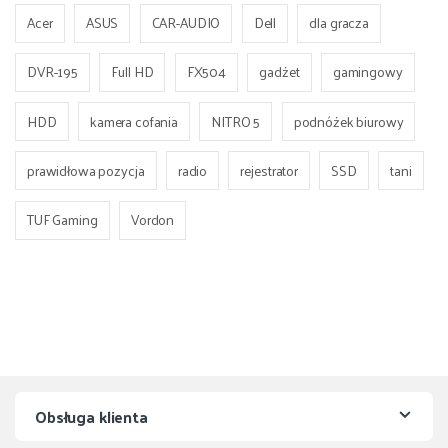
Acer
ASUS
CAR-AUDIO
Dell
dla gracza
DVR-195
Full HD
FX504
gadżet
gamingowy
HDD
kamera cofania
NITRO 5
podnóżek biurowy
prawidłowa pozycja
radio
rejestrator
SSD
tani
TUF Gaming
Vordon
Obsługa klienta