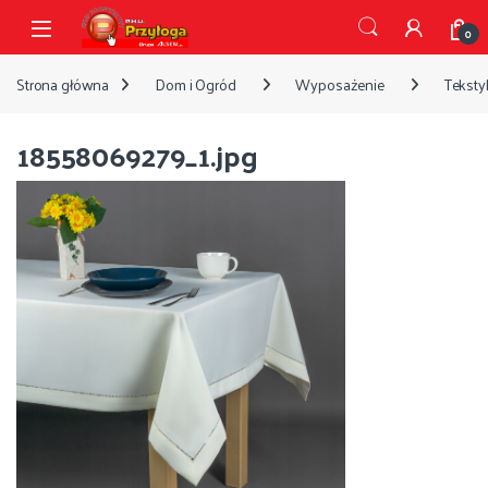
Przejdź do nawigacji
Przejdź do treści
Open
0
Strona główna
Dom i Ogród
Wyposażenie
Tekstyl
18558069279_1.jpg