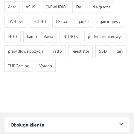
Acer
ASUS
CAR-AUDIO
Dell
dla gracza
DVR-195
Full HD
FX504
gadżet
gamingowy
HDD
kamera cofania
NITRO 5
podnóżek biurowy
prawidłowa pozycja
radio
rejestrator
SSD
tani
TUF Gaming
Vordon
Obsługa klienta