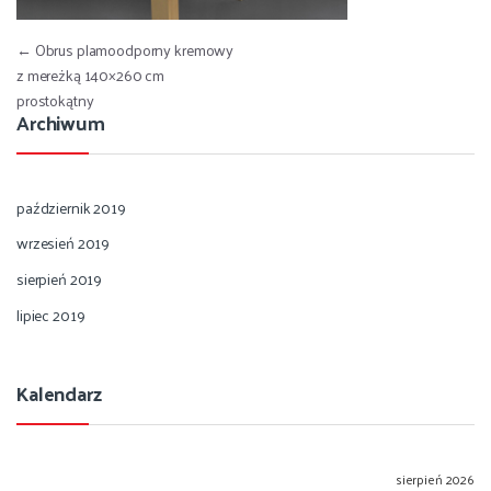
Nawigacja wpisu
←
Obrus plamoodporny kremowy
z mereżką 140×260 cm
prostokątny
Archiwum
październik 2019
wrzesień 2019
sierpień 2019
lipiec 2019
Kalendarz
sierpień 2026