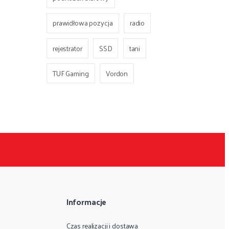
prawidłowa pozycja
radio
rejestrator
SSD
tani
TUF Gaming
Vordon
Informacje
Czas realizacji i dostawa