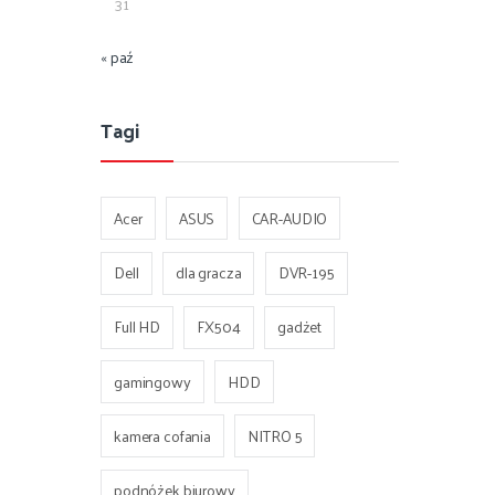
31
« paź
Tagi
Acer
ASUS
CAR-AUDIO
Dell
dla gracza
DVR-195
Full HD
FX504
gadżet
gamingowy
HDD
kamera cofania
NITRO 5
podnóżek biurowy