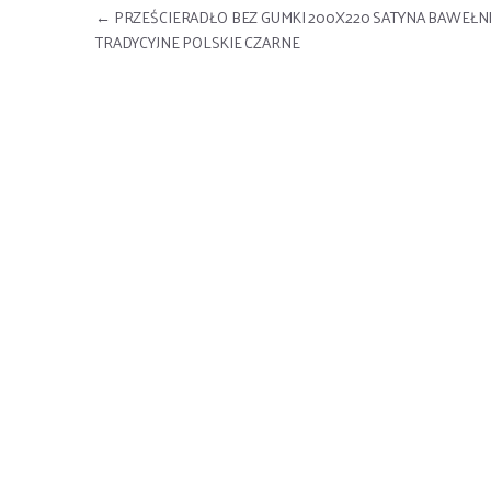
Nawigacja wpisu
←
PRZEŚCIERADŁO BEZ GUMKI 200X220 SATYNA BAWEŁN
TRADYCYJNE POLSKIE CZARNE