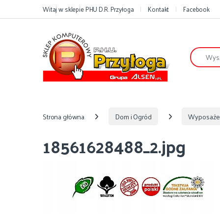
Przejdź do nawigacji
Przejdź do treści
Witaj w sklepie PHU D.R. Przyłoga
Kontakt
Facebook
Szukaj:
Strona główna
Dom i Ogród
Wyposaże
18561628488_2.jpg