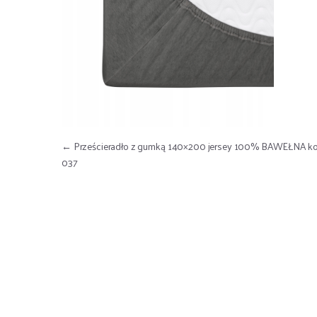
Nawigacja wpisu
←
Prześcieradło z gumką 140×200 jersey 100% BAWEŁNA kol
037