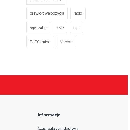
prawidłowa pozycja
radio
rejestrator
SSD
tani
TUF Gaming
Vordon
Informacje
Czas realizacji i dostawa