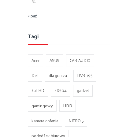
31
« paź
Tagi
Acer
ASUS
CAR-AUDIO
Dell
dla gracza
DVR-195
Full HD
FX504
gadżet
gamingowy
HDD
kamera cofania
NITRO 5
podnóżek biurowy