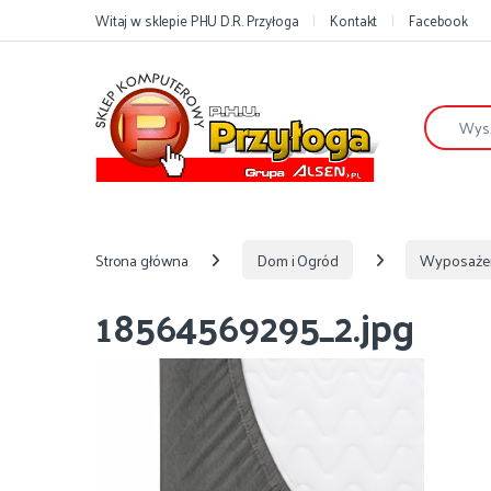
Przejdź do nawigacji
Przejdź do treści
Witaj w sklepie PHU D.R. Przyłoga
Kontakt
Facebook
Szukaj:
Strona główna
Dom i Ogród
Wyposaże
18564569295_2.jpg