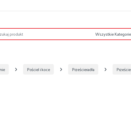
nie
Pościel i koce
Prześcieradła
Prześci