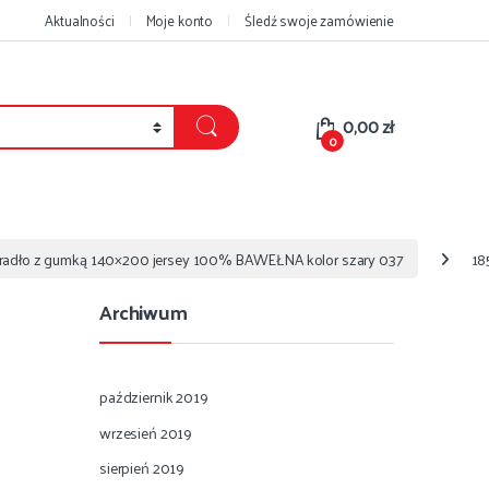
Aktualności
Moje konto
Śledź swoje zamówienie
0,00
zł
0
eradło z gumką 140×200 jersey 100% BAWEŁNA kolor szary 037
18
Archiwum
październik 2019
wrzesień 2019
sierpień 2019