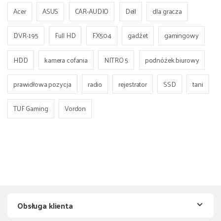
Acer
ASUS
CAR-AUDIO
Dell
dla gracza
DVR-195
Full HD
FX504
gadżet
gamingowy
HDD
kamera cofania
NITRO 5
podnóżek biurowy
prawidłowa pozycja
radio
rejestrator
SSD
tani
TUF Gaming
Vordon
Obsługa klienta