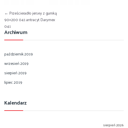
Nawigacja wpisu
←
Prześcieradło jersey z gumką
90×200 041 antracyt Darymex
041
Archiwum
październik 2019
wrzesień 2019
sierpień 2019
lipiec 2019
Kalendarz
sierpień 2026