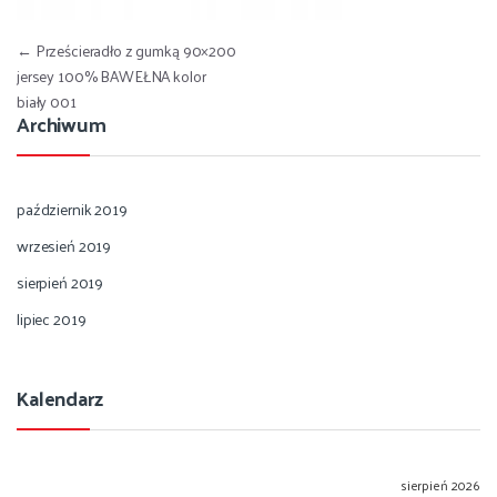
Nawigacja wpisu
←
Prześcieradło z gumką 90×200
jersey 100% BAWEŁNA kolor
biały 001
Archiwum
październik 2019
wrzesień 2019
sierpień 2019
lipiec 2019
Kalendarz
sierpień 2026