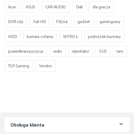
Acer
ASUS
CAR-AUDIO
Dell
dla gracza
DVR-195
Full HD
FX504
gadżet
gamingowy
HDD
kamera cofania
NITRO 5
podnóżek biurowy
prawidłowa pozycja
radio
rejestrator
SSD
tani
TUF Gaming
Vordon
Obsługa klienta