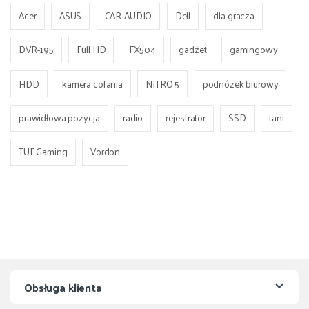
Acer
ASUS
CAR-AUDIO
Dell
dla gracza
DVR-195
Full HD
FX504
gadżet
gamingowy
HDD
kamera cofania
NITRO 5
podnóżek biurowy
prawidłowa pozycja
radio
rejestrator
SSD
tani
TUF Gaming
Vordon
Obsługa klienta