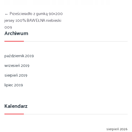
Nawigacja wpisu
←
Prześcieradło z gumką 90×200
jersey 100% BAWEŁNA niebieski
009
Archiwum
październik 2019
wrzesień 2019
sierpień 2019
lipiec 2019
Kalendarz
sierpień 2026