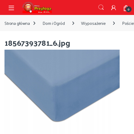
Przejdź do nawigacji
Przejdź do treści
Open
0
Strona główna
Dom i Ogród
Wyposażenie
Pościel
18567393781_6.jpg