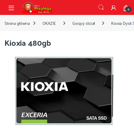
Przejdź do nawigacji
Przejdź do treści
Open
0
Strona główna
OKAZJE
Gorący strzał
Kioxia Dysk
Kioxia 480gb