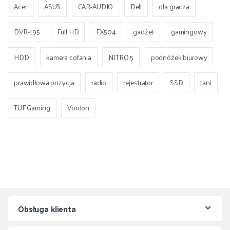
Acer
ASUS
CAR-AUDIO
Dell
dla gracza
DVR-195
Full HD
FX504
gadżet
gamingowy
HDD
kamera cofania
NITRO 5
podnóżek biurowy
prawidłowa pozycja
radio
rejestrator
SSD
tani
TUF Gaming
Vordon
Obsługa klienta