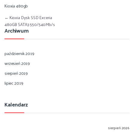
Kioxia 480gb
Nawigacja wpisu
←
Kioxia Dysk SSD Exceria
480GB SATA3 550/540Mb/s
Archiwum
październik 2019
wrzesień 2019
sierpień 2019
lipiec 2019
Kalendarz
sierpień 2026