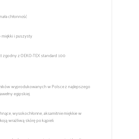
ała chłonność
miękki i puszysty
t zgodny z OEKO-TEX standard 100
zników wyprodukowanych w Polsce z najlepszego
awełny egipskiej.
nące, wysokochłonne, aksamitnie miękkie w
koją wrażliwą skórę po kąpieli.