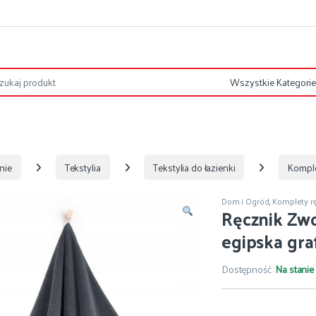
nie
Tekstylia
Tekstylia do łazienki
Komple
Dom i Ogród
,
Komplety r
Ręcznik Zw
egipska gra
Dostępność:
Na stanie