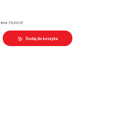
cena:
79,00
zł
.
 70x140cm bawełna egipska grafitowy 1szt Ilość
Dodaj do koszyka