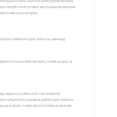
ne wykończenie w postaci precyzyjnej bordiury
e to nie tylko funkcjonalne akcesorium łazienkowe,
piękna dekoracja wnętrza.
robom włókienniczym, które nie zawierają
ędnione, by produkt tekstylny został uznany za
dają najwyższą chłonność oraz miekkość.
ia wilgotność powietrza, perfekcyjnie dobrane
ją ręcznikom i ściereczkom Zwoltex doskonałe