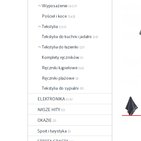
Wyposażenie
(407)
Pościel i koce
(343)
Tekstylia
(130)
Tekstylia do kuchni i jadalni
(26)
Tekstylia do łazienki
(37)
Komplety ręczników
(1)
Ręczniki kąpielowe
(34)
Ręczniki plażowe
(2)
Tekstylia do sypialni
(8)
ELEKTRONIKA
(116)
NASZE HITY
(0)
OKAZJE
(2)
Sport i turystyka
(1)