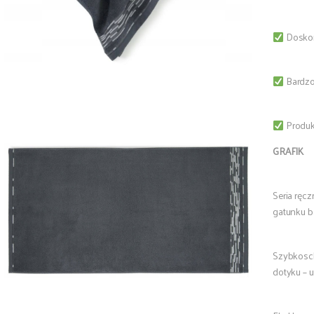
Doskon
Bardzo 
Produk
GRAFIK
Seria ręc
gatunku b
Szybkosch
dotyku – u