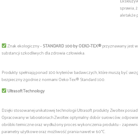
Ekskluzyw
sprawia, ż
ale także 
Znak ekologiczny –
STANDARD 100 by OEKO-TEX®
przyznawany jest wy
substancji szkodliwych dla zdrowia człowieka.
Produkty spełniają ponad 100 kryteriów badawczych, które muszą być uwzgl
bezpieczny zgodnie z normami Oeko-Tex® Standard 100.
Ultrasoft Technology
Dzięki stosowanej unikatowej technologii Ultrasoft produkty Zwoltex posia
Opracowany w laboratoriach Zwoltex optymalny dobór surowców, odpowiedn
obróbki termiczne oraz wydłużony proces wykonczenia produktu – zapewnia
parametry użytkowe oraz możliwość prania nawet w 60°C.