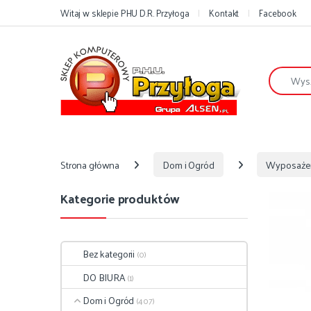
Przejdź do nawigacji
Przejdź do treści
Witaj w sklepie PHU D.R. Przyłoga
Kontakt
Facebook
Szukaj:
Strona główna
Dom i Ogród
Wyposaże
Kategorie produktów
Bez kategorii
(0)
DO BIURA
(1)
Dom i Ogród
(407)