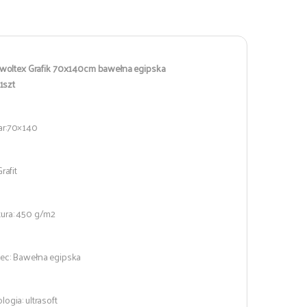
woltex Grafik 70x140cm bawełna egipska
1szt
r:70×140
rafit
ura: 450 g/m2
ec: Bawełna egipska
ogia: ultrasoft