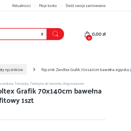
Aktualności
Moje konto
Śledź swoje zamówienie
0,00
zł
0
ty ręczników
Ręcznik Zwoltex Grafik 70x140cm bawełna egipska g
ęczników
,
Tekstylia
,
Tekstylia do łazienki
,
Wyposażenie
oltex Grafik 70x140cm bawełna
fitowy 1szt