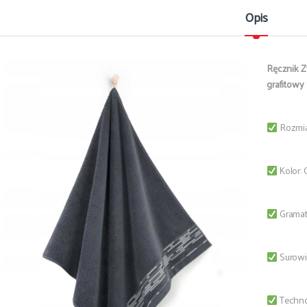
Opis
Ręcznik Z
grafitowy 
Rozmia
Kolor: G
Gramat
Surowi
Technol