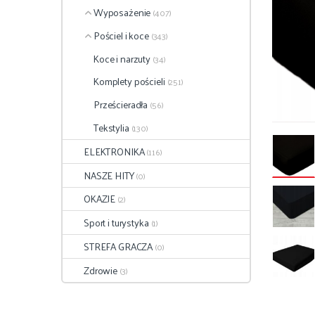
Wyposażenie
(407)
Pościel i koce
(343)
Koce i narzuty
(34)
Komplety pościeli
(251)
Prześcieradła
(56)
Tekstylia
(130)
ELEKTRONIKA
(116)
NASZE HITY
(0)
OKAZJE
(2)
Sport i turystyka
(1)
STREFA GRACZA
(0)
Zdrowie
(3)