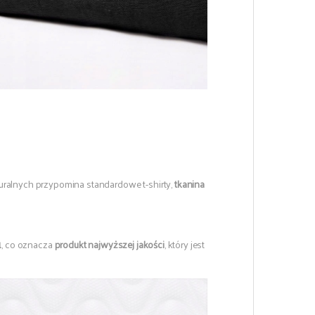
turalnych przypomina standardowe t-shirty,
tkanina
1
, co oznacza
produkt najwyższej jakości
, który jest