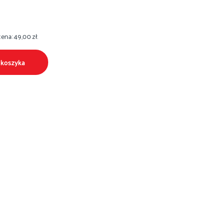
cena:
49,00
zł
.
 koszyka