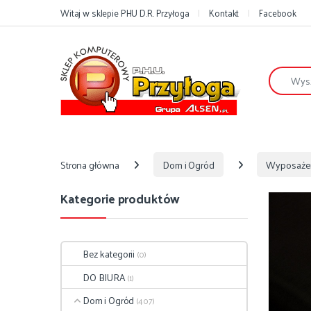
Przejdź do nawigacji
Przejdź do treści
Witaj w sklepie PHU D.R. Przyłoga
Kontakt
Facebook
Szukaj:
Strona główna
Dom i Ogród
Wyposaże
Kategorie produktów
Bez kategorii
(0)
DO BIURA
(1)
Dom i Ogród
(407)