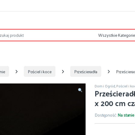
nie
Pościel i koce
Prześcieradła
Prześciera
Dom i Ogród
,
Pościel i ko
Prześcierad
x 200 cm cz
Dostępność:
Na stanie