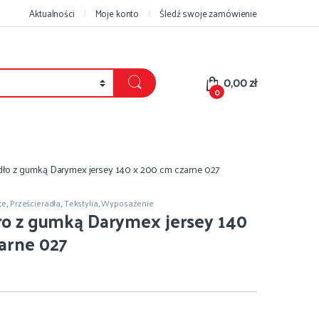
Aktualności
Moje konto
Śledź swoje zamówienie
0,00
zł
0
dło z gumką Darymex jersey 140 x 200 cm czarne 027
ce
,
Prześcieradła
,
Tekstylia
,
Wyposażenie
ło z gumką Darymex jersey 140
arne 027