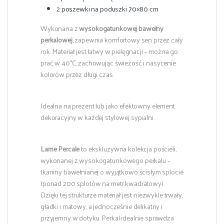
2 poszewki na poduszki 70×80 cm
Wykonana z
wysokogatunkowej bawełny
perkalowej
, zapewnia komfortowy sen przez cały
rok. Materiał jest łatwy w pielęgnacji – można go
prać w 40°C, zachowując świeżość i nasycenie
kolorów przez długi czas.
Idealna na prezent lub jako efektowny element
dekoracyjny w każdej stylowej sypialni.
Lame Percale
to ekskluzywna kolekcja pościeli,
wykonanej z wysokogatunkowego perkalu –
tkaniny bawełnianej o wyjątkowo ścisłym splocie
(ponad 200 splotów na metr kwadratowy).
Dzięki tej strukturze materiał jest niezwykle trwały,
gładki i matowy, a jednocześnie delikatny i
przyjemny w dotyku. Perkal idealnie sprawdza