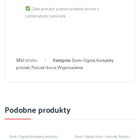
Zalecane jest pranie na lewej stronie z
zamkniętymi zamkami
SKU:
5898a
Kategorie:
Dom i Ogród
,
Komplety
pościeli
,
Pościel i koce
,
Wyposażenie
Podobne produkty
Dom i Ogród
,
Komplety pościeli
,
Dom i Ogród
,
Koce i narzuty
,
Pościel i
Pościel i koce
,
Wyposażenie
koce
,
Wyposażenie