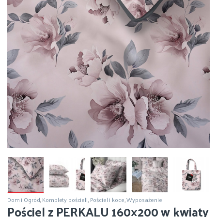
Dom i Ogród
,
Komplety pościeli
,
Pościel i koce
,
Wyposażenie
Pościel z PERKALU 160×200 w kwiaty