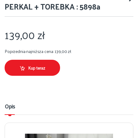
PERKAL + TOREBKA : 5898a
139,00
zł
Poprzednia najniższa cena:
139,00
zł
.
Kup teraz
Opis