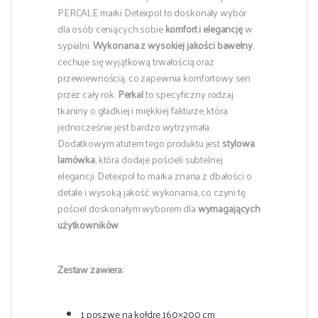
PERCALE marki Detexpol to doskonały wybór
dla osób ceniących sobie
komfort i elegancję
w
sypialni.
Wykonana z wysokiej jakości bawełny
,
cechuje się wyjątkową trwałością oraz
przewiewnością, co zapewnia komfortowy sen
przez cały rok.
Perkal
to specyficzny rodzaj
tkaniny o gładkiej i miękkiej fakturze, która
jednocześnie jest bardzo wytrzymała.
Dodatkowym atutem tego produktu jest
stylowa
lamówka
, która dodaje pościeli subtelnej
elegancji. Detexpol to marka znana z dbałości o
detale i wysoką jakość wykonania, co czyni tę
pościel doskonałym wyborem dla
wymagających
użytkowników
.
Zestaw zawiera:
1 poszwę na kołdrę 160×200 cm