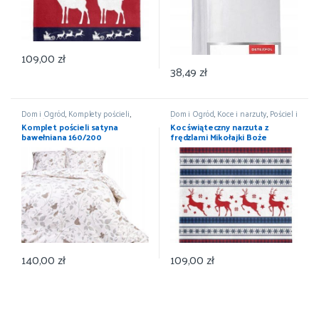
109,00
zł
38,49
zł
Dom i Ogród
,
Komplety pościeli
,
Dom i Ogród
,
Koce i narzuty
,
Pościel i
Pościel i koce
,
Wyposażenie
koce
,
Wyposażenie
Komplet pościeli satyna
Koc świąteczny narzuta z
bawełniana 160/200
frędzlami Mikołajki Boże
Narodzenie 150×200
140,00
zł
109,00
zł