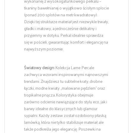
wykonanej z wysokogatunkowego perkalu –
tkaniny bawełnianej o wyjątkowo ścisłym splocie
(ponad 200 splotów na metr kwadratowy).
Dzięki tej strukturze materiał jest niezwykle trwały,
gładki i matowy, a jednocześnie delikatny i
przyjemny w dotyku. Perkal idealnie sprawdza
się w pościeli, gwarantując komfort i elegancję na
najwyższym poziomie.
Światowy design:
Kolekcja Lame Percale
zachwyca wzorami inspirowanymi najnowszymi
trendami. Znajdziesz tu subtelne kraty, drobne
łączki, modne kwiaty „malowane pędzlem” oraz
tropikalne pnącza. Kolorystyka obejmuje
zarówno odcienie nawiązujące do stylu eco, jak i
barwy idealne do klasycznych lub glamour
sypialni. Każdy zestaw został ozdobiony płaską
lamówką, która nie tylko stabilizuje materiał, ale
także podkreśla jego elegancję. Poszewki na