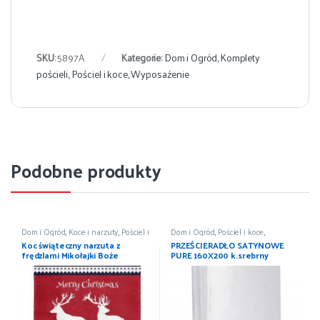
SKU:
5897A
Kategorie:
Dom i Ogród
,
Komplety
pościeli
,
Pościel i koce
,
Wyposażenie
Podobne produkty
Dom i Ogród
,
Koce i narzuty
,
Pościel i
Dom i Ogród
,
Pościel i koce
,
koce
,
Wyposażenie
Prześcieradła
,
Wyposażenie
Koc świąteczny narzuta z
PRZEŚCIERADŁO SATYNOWE
frędzlami Mikołajki Boże
PURE 160X200 k.srebrny
Narodzenie 150×200
DETEXPOL