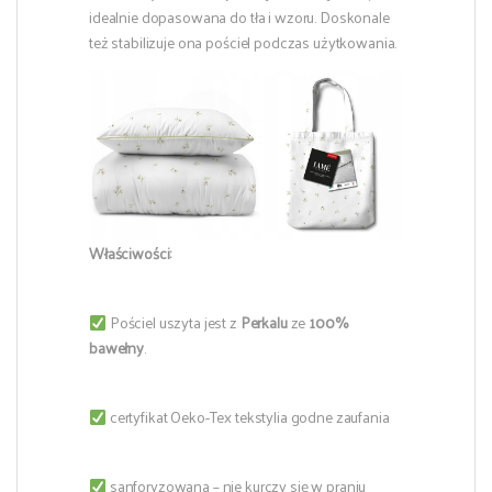
idealnie dopasowana do tła i wzoru. Doskonale
też stabilizuje ona pościel podczas użytkowania.
Właściwości:
Pościel uszyta jest z
Perkalu
ze
100%
bawełny
.
certyfikat Oeko-Tex tekstylia godne zaufania
sanforyzowana – nie kurczy się w praniu