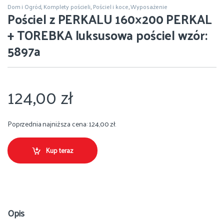
Dom i Ogród
,
Komplety pościeli
,
Pościel i koce
,
Wyposażenie
Pościel z PERKALU 160×200 PERKAL
+ TOREBKA luksusowa pościel wzór:
5897a
124,00
zł
Poprzednia najniższa cena:
124,00
zł
.
Kup teraz
Opis