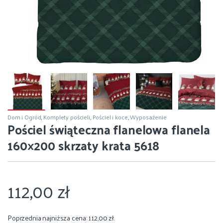
Dom i Ogród
,
Komplety pościeli
,
Pościel i koce
,
Wyposażenie
Pościel świąteczna flanelowa flanela
160×200 skrzaty krata 5618
112,00
zł
Poprzednia najniższa cena:
112,00
zł
.