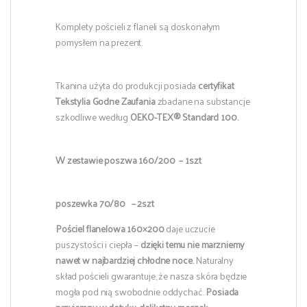
Komplety pościeli z flaneli są doskonałym
pomysłem na prezent.
Tkanina użyta do produkcji posiada
certyfikat
Tekstylia Godne Zaufania
zbadane na substancje
szkodliwe według
OEKO-TEX® Standard 100.
W zestawie poszwa 160/200 – 1szt
poszewka 70/80 – 2szt
Pościel flanelowa 160×200
daje uczucie
puszystości i ciepła –
dzięki temu
nie marzniemy
nawet w najbardziej chłodne noce.
Naturalny
skład pościeli gwarantuje, że nasza skóra będzie
mogła pod nią swobodnie oddychać.
Posiada