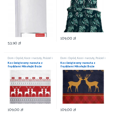
109,00
zł
53,90
zł
Dom i Ogród
,
Koce i narzuty
,
Pościel i
Dom i Ogród
,
Koce i narzuty
,
Pościel i
koce
,
Wyposażenie
koce
,
Wyposażenie
Koc świąteczny narzuta z
Koc świąteczny narzuta z
frędzlami Mikołajki Boże
frędzlami Mikołajki Boże
Narodzenie 150×200
Narodzenie 150×200
109,00
zł
109,00
zł