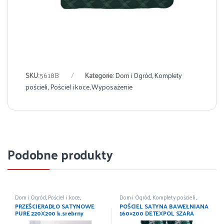
SKU:
5618B
Kategorie:
Dom i Ogród
,
Komplety
pościeli
,
Pościel i koce
,
Wyposażenie
Podobne produkty
Dom i Ogród
,
Pościel i koce
,
Dom i Ogród
,
Komplety pościeli
,
Prześcieradła
,
Wyposażenie
Pościel i koce
,
Wyposażenie
PRZEŚCIERADŁO SATYNOWE
POŚCIEL SATYNA BAWEŁNIANA
PURE 220X200 k.srebrny
160×200 DETEXPOL SZARA
DETEXPOL
LIŚCIE