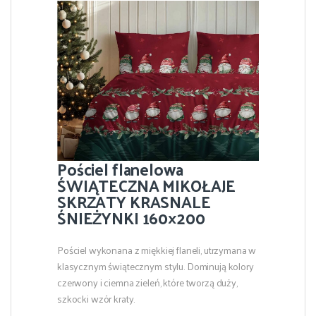
Pościel flanelowa
ŚWIĄTECZNA MIKOŁAJE
SKRZATY KRASNALE
ŚNIEŻYNKI 160×200
Pościel wykonana z miękkiej flaneli, utrzymana w
klasycznym świątecznym stylu. Dominują kolory
czerwony i ciemna zieleń, które tworzą duży,
szkocki wzór kraty.