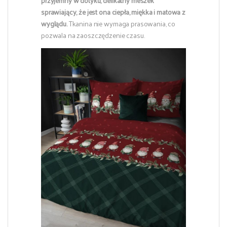
przyjemny w dotyku, delikatny meszek
sprawiający, że jest ona ciepła, miękka i matowa z
wyglądu.
Tkanina nie wymaga prasowania, co
pozwala na zaoszczędzenie czasu.