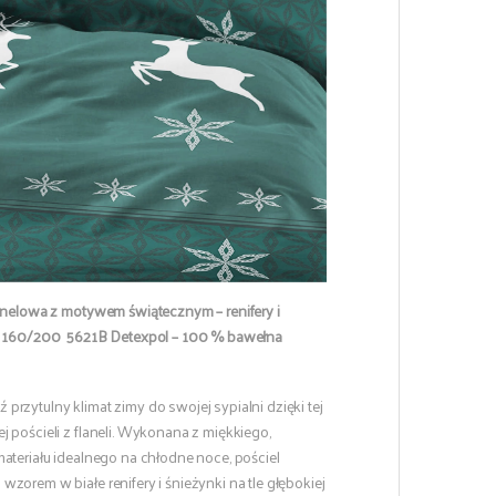
lanelowa z motywem świątecznym – renifery i
 160/200 5621B Detexpol – 100 % bawełna
rzytulny klimat zimy do swojej sypialni dzięki tej
 pościeli z flaneli. Wykonana z miękkiego,
ateriału idealnego na chłodne noce, pościel
zorem w białe renifery i śnieżynki na tle głębokiej