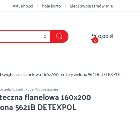
Aktualności
Moje konto
Śledź swoje zamówienie
0,00
zł
0
l świąteczna flanelowa 160×200 renifery zielona 5621B DETEXPOL
ścieli
,
Pościel i koce
,
Wyposażenie
ąteczna flanelowa 160×200
ielona 5621B DETEXPOL