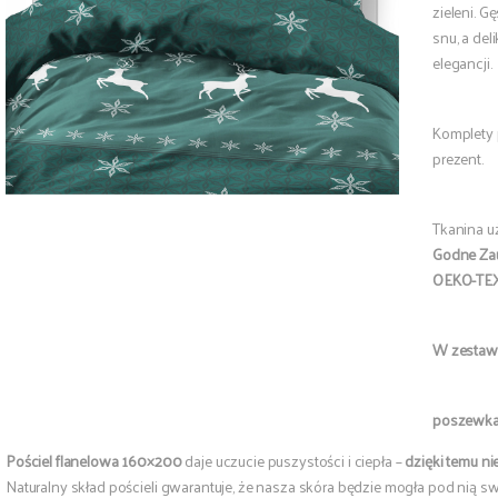
zieleni. G
snu, a del
elegancji.
Komplety 
prezent.
Tkanina u
Godne Za
OEKO-TEX
W zestaw
poszewka
Pościel flanelowa 160×200
daje uczucie puszystości i ciepła –
dzięki temu
ni
Naturalny skład pościeli gwarantuje, że nasza skóra będzie mogła pod nią