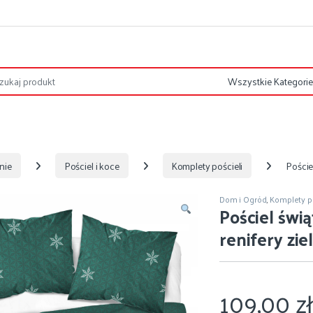
nie
Pościel i koce
Komplety pościeli
Poście
Dom i Ogród
,
Komplety po
Pościel świ
renifery z
109,00
zł