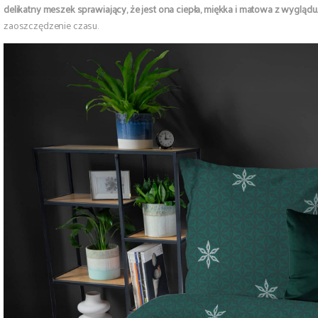
delikatny meszek sprawiający, że jest ona ciepła, miękka i matowa z wyglądu
zaoszczędzenie czasu.