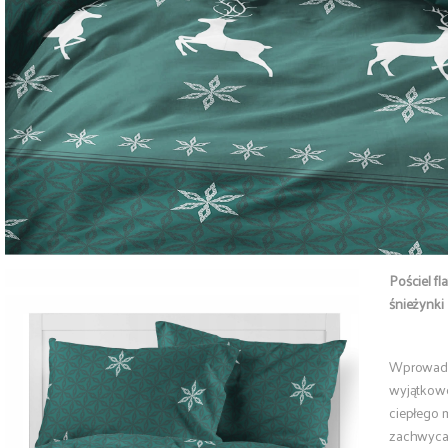
Pościel f
śnieżynki
Wprowadź p
wyjątkowej
ciepłego m
zachwyca w