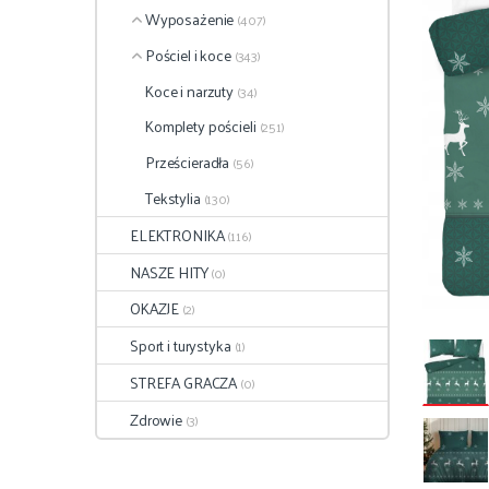
Wyposażenie
(407)
Pościel i koce
(343)
Koce i narzuty
(34)
Komplety pościeli
(251)
Prześcieradła
(56)
Tekstylia
(130)
ELEKTRONIKA
(116)
NASZE HITY
(0)
OKAZJE
(2)
Sport i turystyka
(1)
STREFA GRACZA
(0)
Zdrowie
(3)