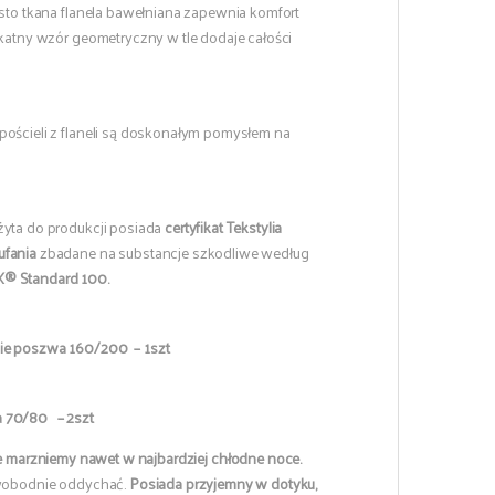
ęsto tkana flanela bawełniana zapewnia komfort
ikatny wzór geometryczny w tle dodaje całości
pościeli z flaneli są doskonałym pomysłem na
żyta do produkcji posiada
certyfikat Tekstylia
ufania
zbadane na substancje szkodliwe według
® Standard 100.
ie poszwa 160/200 – 1szt
 70/80 – 2szt
e marzniemy nawet w najbardziej chłodne noce.
 swobodnie oddychać.
Posiada przyjemny w dotyku,