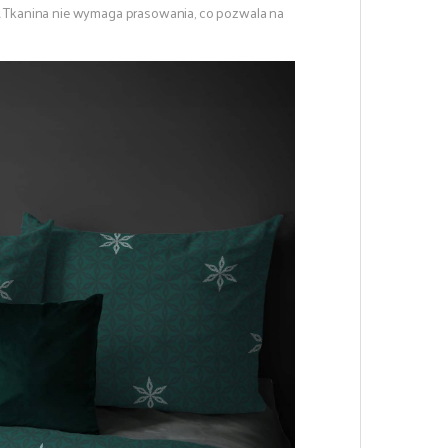
.
Tkanina nie wymaga prasowania, co pozwala na