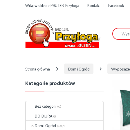
Przejdź do nawigacji
Przejdź do treści
Witaj w sklepie PHU D.R. Przyłoga
Kontakt
Facebook
Szukaj:
Strona główna
Dom i Ogród
Wyposaże
Kategorie produktów
Bez kategorii
(0)
DO BIURA
(1)
Dom i Ogród
(407)