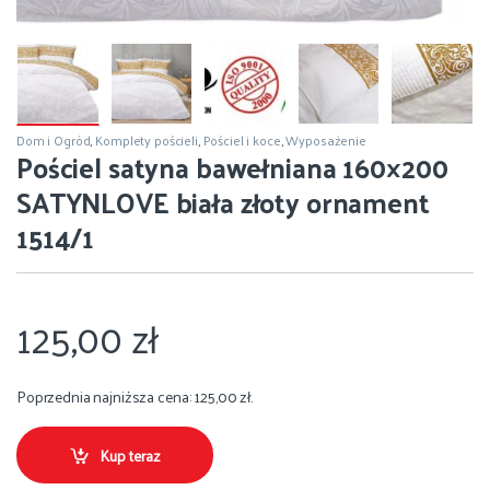
Dom i Ogród
,
Komplety pościeli
,
Pościel i koce
,
Wyposażenie
Pościel satyna bawełniana 160×200
SATYNLOVE biała złoty ornament
1514/1
125,00
zł
Poprzednia najniższa cena:
125,00
zł
.
Kup teraz