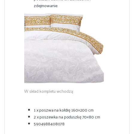
zdejmowanie.
W skład kompletu wchodzą:
1 x poszwa na kołdrę 160×200 cm
2 x poszewka na poduszkę 70×80 cm
5904988408078