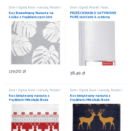
Dom i Ogród
,
Koce i narzuty
,
Pościel i
Dom i Ogród
,
Pościel i koce
,
koce
,
Wyposażenie
Prześcieradła
,
Wyposażenie
Koc Bawełniany Narzuta na
PRZEŚCIERADŁO SATYNOWE
Łóżko z frędzlami 150×200
PURE 160X200 k.srebrny
DETEXPOL
119,00
zł
38,49
zł
Dom i Ogród
,
Koce i narzuty
,
Pościel i
Dom i Ogród
,
Koce i narzuty
,
Pościel i
koce
,
Wyposażenie
koce
,
Wyposażenie
Koc świąteczny narzuta z
Koc świąteczny narzuta z
frędzlami Mikołajki Boże
frędzlami Mikołajki Boże
Narodzenie 150×200
Narodzenie 150×200