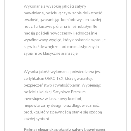
Wykonana z wysokiej jakości satyny
bawełnianej, pościel łączy w sobie delikatność i
trwałość, gwarantując komfortowy sen każdej
nocy. Turkusowe pióra na śnieżnobiałym tle
nadają pościeli nowoczesny i jednocześnie
wyrafinowany wygląd, który doskonale wpasuje
się w każde wnętrze – od minimalistycznych
sypialni po klasyczne aranżacje.
Wysoka jakość wykonania potwierdzona jest
certyfikatem OEKO-TEX, który gwarantuje
bezpieczeństwo i trwałość tkanin. Wybierając
pościel z kolekcji Satynlove Premium,
inwestujesz w luksusowy komfort,
niepowtarzalny design oraz długowieczność
produktu, który z pewnością stanie się ozdobą
każdej sypialni.
Piękna i elegancka pościel z satyny bawełnianej,