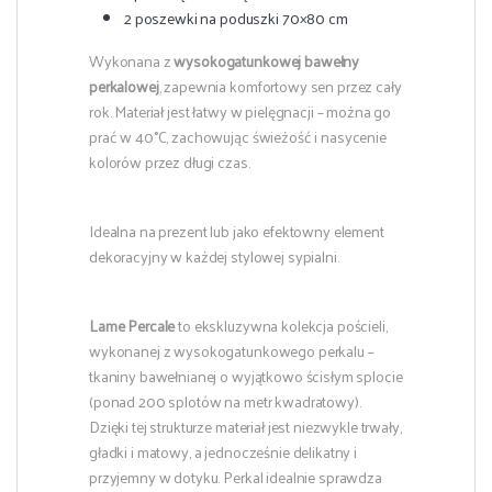
2 poszewki na poduszki 70×80 cm
Wykonana z
wysokogatunkowej bawełny
perkalowej
, zapewnia komfortowy sen przez cały
rok. Materiał jest łatwy w pielęgnacji – można go
prać w 40°C, zachowując świeżość i nasycenie
kolorów przez długi czas.
Idealna na prezent lub jako efektowny element
dekoracyjny w każdej stylowej sypialni.
Lame Percale
to ekskluzywna kolekcja pościeli,
wykonanej z wysokogatunkowego perkalu –
tkaniny bawełnianej o wyjątkowo ścisłym splocie
(ponad 200 splotów na metr kwadratowy).
Dzięki tej strukturze materiał jest niezwykle trwały,
gładki i matowy, a jednocześnie delikatny i
przyjemny w dotyku. Perkal idealnie sprawdza