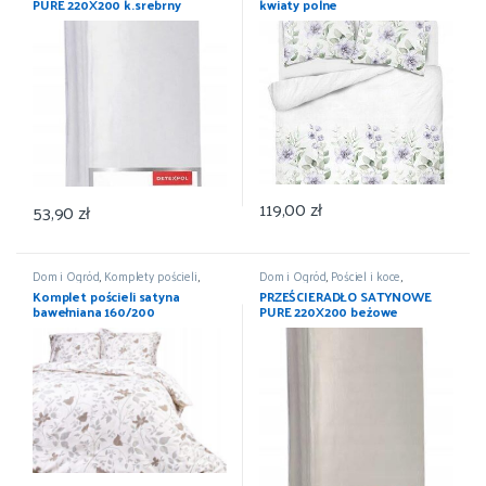
PURE 220X200 k.srebrny
kwiaty polne
DETEXPOL
119,00
zł
53,90
zł
Dom i Ogród
,
Komplety pościeli
,
Dom i Ogród
,
Pościel i koce
,
Pościel i koce
,
Wyposażenie
Prześcieradła
,
Wyposażenie
Komplet pościeli satyna
PRZEŚCIERADŁO SATYNOWE
bawełniana 160/200
PURE 220X200 beżowe
DETEXPOL