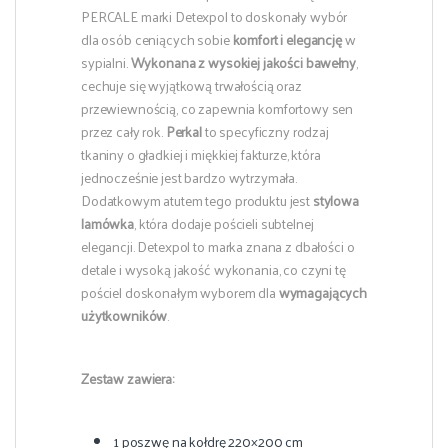
PERCALE marki Detexpol to doskonały wybór
dla osób ceniących sobie
komfort i elegancję
w
sypialni.
Wykonana z wysokiej jakości bawełny
,
cechuje się wyjątkową trwałością oraz
przewiewnością, co zapewnia komfortowy sen
przez cały rok.
Perkal
to specyficzny rodzaj
tkaniny o gładkiej i miękkiej fakturze, która
jednocześnie jest bardzo wytrzymała.
Dodatkowym atutem tego produktu jest
stylowa
lamówka
, która dodaje pościeli subtelnej
elegancji. Detexpol to marka znana z dbałości o
detale i wysoką jakość wykonania, co czyni tę
pościel doskonałym wyborem dla
wymagających
użytkowników
.
Zestaw zawiera:
1 poszwę na kołdrę 220×200 cm