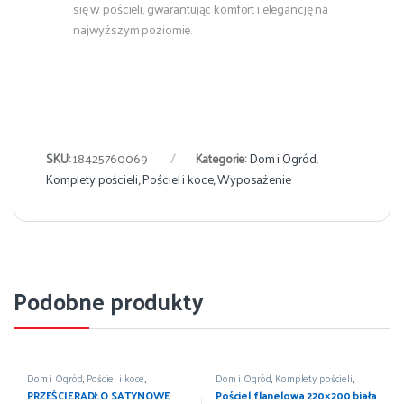
się w pościeli, gwarantując komfort i elegancję na
najwyższym poziomie.
SKU:
18425760069
Kategorie:
Dom i Ogród
,
Komplety pościeli
,
Pościel i koce
,
Wyposażenie
Podobne produkty
Dom i Ogród
,
Pościel i koce
,
Dom i Ogród
,
Komplety pościeli
,
Prześcieradła
,
Wyposażenie
Pościel i koce
,
Wyposażenie
PRZEŚCIERADŁO SATYNOWE
Pościel flanelowa 220×200 biała