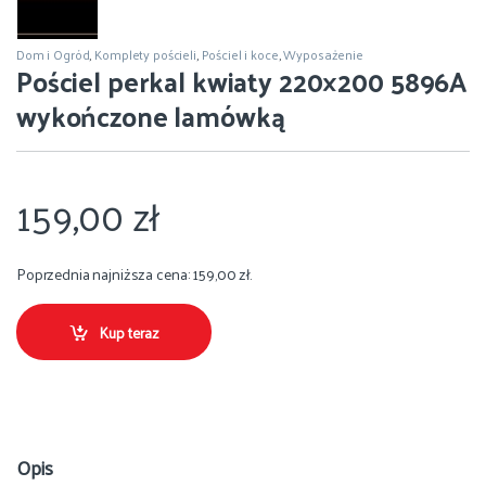
Dom i Ogród
,
Komplety pościeli
,
Pościel i koce
,
Wyposażenie
Pościel perkal kwiaty 220×200 5896A
wykończone lamówką
159,00
zł
Poprzednia najniższa cena:
159,00
zł
.
Kup teraz
Opis