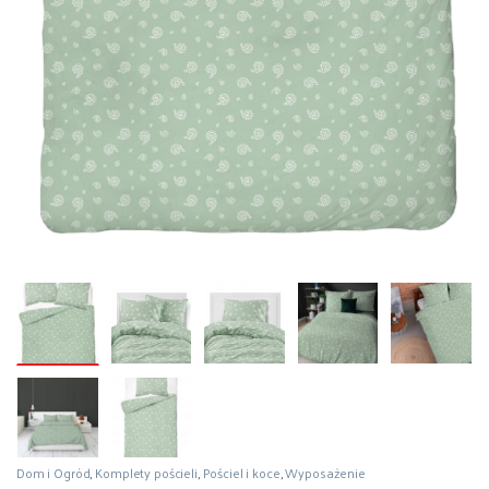
Dom i Ogród
,
Komplety pościeli
,
Pościel i koce
,
Wyposażenie