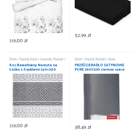
52,99
zł
119,00
zł
Dom i Ogród
,
Koce i narzuty
,
Pościel i
Dom i Ogród
,
Pościel i koce
,
koce
,
Wyposażenie
Prześcieradła
,
Wyposażenie
Koc Bawełniany Narzuta na
PRZEŚCIERADŁO SATYNOWE
Łóżko z frędzlami 150×200
PURE 160X200 ciemno szare
DETEXPOL
119,00
zł
38,49
zł