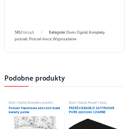
SKU:
5624A
Kategorie:
Dom i Ogród
,
Komplety
pościeli
,
Pościel i koce
,
Wyposażenie
Podobne produkty
Dom i Ogród
,
Komplety pościeli
,
Dom i Ogród
,
Pościel i koce
,
Pościel i koce
,
Wyposażenie
Prześcieradła
,
Wyposażenie
Pościel flanelowa 220×200 biała
PRZEŚCIERADŁO SATYNOWE
kwiaty polne
PURE 220X200 CZARNE
DETEXPOL