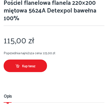
Pościel flanelowa flanela 220×200
miętowa 5624A Detexpol bawełna
100%
115,00
zł
Poprzednia najniższa cena:
115,00
zł
.
Kup teraz
Opis