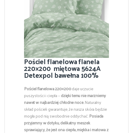
Pościel flanelowa flanela
220×200 miętowa 5624A
Detexpol bawełna 100%
Pościel flanelowa 220×200
daje uczucie
puszystości i ciepła –
dzięki temu
nie marzniemy
nawet w najbardziej chłodne noce.
Naturalny
skład pościeli gwarantuje, że nasza skóra będzie
mogła pod nią swobodnie oddychać.
Posiada
przyjemny w dotyku, delikatny meszek
sprawiający, że jest ona ciepła, miękka i matowa z