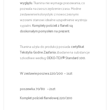
wyglądu.
Tkanina nie wymaga prasowania, co
pozwala na zaoszczędzenie czasu. Modne
zestawienie kolorystyki z nowoczesnymi
wzorami stanowi idealne uzupełnienie wystroju
sypialni.
Komplety pościeli z flaneli są
doskonałym pomysłem na prezent.
Tkanina użyta do produkcji posiada
certyfikat
Tekstylia Godne Zaufania
zbadane na substancje
szkodliwe według
OEKO-TEX® Standard 100.
W zestawie poszwa 220/200 – 1szt
poszewka 70/80 – 2szt
Komplet pościeli flanelowej 220/200